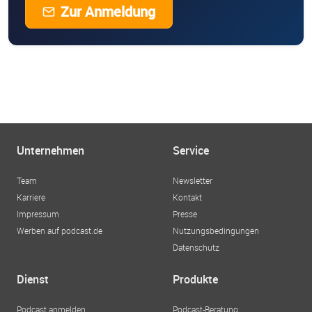
Zur Anmeldung
Unternehmen
Service
Team
Newsletter
Karriere
Kontakt
Impressum
Presse
Werben auf podcast.de
Nutzungsbedingungen
Datenschutz
Dienst
Produkte
Podcast anmelden
Podcast-Beratung