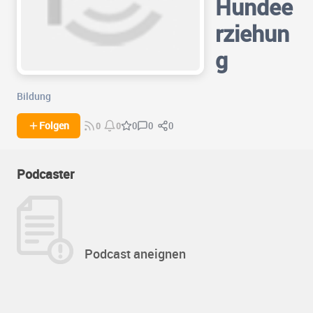
Hundee
rziehun
g
Bildung
0
0
Folgen
0
0
0
Podcaster
Podcast aneignen