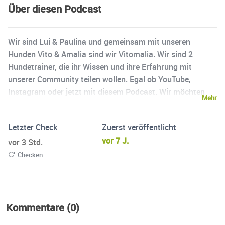
Über diesen Podcast
Wir sind Lui & Paulina und gemeinsam mit unseren
Hunden Vito & Amalia sind wir Vitomalia. Wir sind 2
Hundetrainer, die ihr Wissen und ihre Erfahrung mit
unserer Community teilen wollen. Egal ob YouTube,
Instagram oder jetzt mit diesem Podcast. Wir möchten
Mehr
unseren Zuschauern und unseren Zuhörern so viel
Hundewissen wie möglich vermitteln, damit sie ein
Letzter Check
Zuerst veröffentlicht
besseres Verständnis für die Hundeerziehung haben und
vor 7 J.
so gemeinsam mit ihrem Hund zu einem tollen Hund-
vor 3 Std.
Mensch-Team zusammen wachen. Wir wünschen euch
Checken
ganz viel Spaß in unserem Vitomalia Podcast. In diesem
Sinne liebe Hundefreunde: Halt die Ohren steif und immer
der Nase nach!
Kommentare (0)