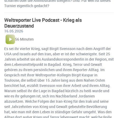
schaffen oder die Animositäten steigern? Und: Für wen ist dieses
Turnier eigentlich gedacht?
Weltreporter Live Podcast - Krieg als
Dauerzustand
16.05.2026
56 Minuten
Es sei ihr vierter Krieg, sagt Birgit Svensson nach dem Angriff der
USA und Israels auf den Iran, aber er ist der schwierigste. Seit 25
Jahren arbeitet sie als Auslandskorrespondentin in der Region, mit
dem Lebensmittelpunkt in Bagdad. Krieg, Terror und Gewalt
gehören zu ihrem persönlichen und ihrem Reporter-Alltag. Im
Gespräch mit ihrer Weltreporter-Kollegin Birgit Kaspar in
Toulouse, die selbst über 15 Jahre lang aus dem Nahen Osten
berichtet hat, erzählt Svensson von ihrer Arbeit und ihrem Alltag.
Warum selbst ihr die Lage in Bagdad kürzlich zu heiß wurde und
wie es ihr gelungen ist, sich ins Nachbarland Jordanien
abzusetzen. Welche Folgen der Iran-Krieg für den Irak und seine
seit Jahrzehnten von Krieg und Gewalt gebeutelte Bevölkerung
hat, wie man mit dem Leben in ständiger Gefahr umgeht. Was den
Alltag dort außer Krieg und Terror lebenswert macht, welche Rolle