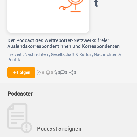
t
Der Podcast des Weltreporter-Netzwerks freier
Auslandskorrespondentinnen und Korrespondenten
Freizeit
,
Nachrichten
,
Gesellschaft & Kultur
,
Nachrichten &
Politik
0
0
Folgen
0
0
0
Podcaster
Podcast aneignen