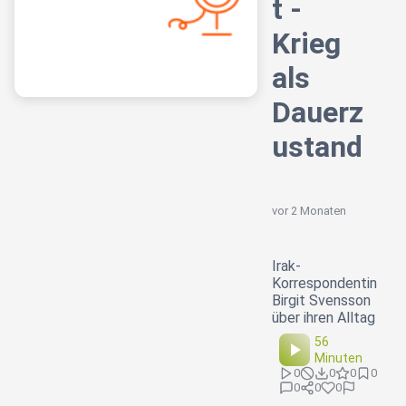
t -
Krieg
als
Dauerz
ustand
vor 2 Monaten
Irak-
Korrespondentin
Birgit Svensson
über ihren Alltag
56
Minuten
0
0
0
0
0
0
0