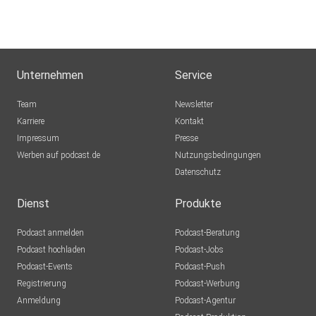
Unternehmen
Service
Team
Newsletter
Karriere
Kontakt
Impressum
Presse
Werben auf podcast.de
Nutzungsbedingungen
Datenschutz
Dienst
Produkte
Podcast anmelden
Podcast-Beratung
Podcast hochladen
Podcast-Jobs
Podcast-Events
Podcast-Push
Registrierung
Podcast-Werbung
Anmeldung
Podcast-Agentur