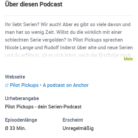
Über diesen Podcast
Ihr liebt Serien? Wir auch! Aber es gibt so viele davon und
man hat so wenig Zeit. Willst du die wirklich mit einer
schlechten Serie vergolden? In Pilot Pickups sprechen
Nicole Lange und Rudolf Inderst über alte und neue Serien
und du erfährst, ob es sich lohnt, nach der Erstfolge noch
Mehr
dabei zu bleiben. Wir reden über Horror, Coming of Age,
Krimi, Drama, Comedy, SciFi, Thriller, Western und
Webseite
Animationsserien - bei uns gibt es keine Grenzen. Wir
Pilot Pickups • A podcast on Anchor
besprechen u.a. Serien von Netflix, Amazon Prime Video,
Disney Plus oder ZDF Mediathek. Alle zwei Wochen könnt
Urheberangabe
ihr hier mit einer neuen Folge rechnen!
Pilot Pickups - dein Serien-Podcast
Episodenlänge
Erscheint
Ø 33 Min.
Unregelmäßig