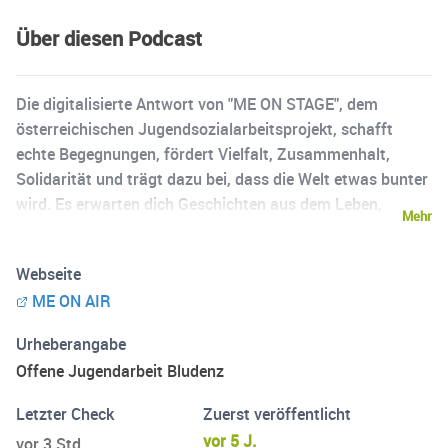
Über diesen Podcast
Die digitalisierte Antwort von "ME ON STAGE", dem
österreichischen Jugendsozialarbeitsprojekt, schafft
echte Begegnungen, fördert Vielfalt, Zusammenhalt,
Solidarität und trägt dazu bei, dass die Welt etwas bunter
wird. Es erwarten dich Geschichten aus dem Leben,
Mehr
moderiert und organisiert von Jugendlichen des
Projektteams ME ON STAGE, der Offenen Jugendarbeit
Webseite
Bludenz - Villa K. Hier kommen neben interessanten
ME ON AIR
Persönlichkeiten und Freigeistern auch Jugendliche zu
Wort!
Urheberangabe
Offene Jugendarbeit Bludenz
Letzter Check
Zuerst veröffentlicht
vor 5 J.
vor 3 Std.