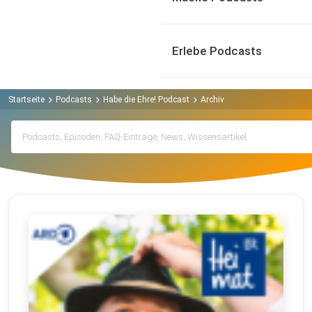
Erlebe Podcasts
Startseite
Podcasts
Habe die Ehre! Podcast
Archiv