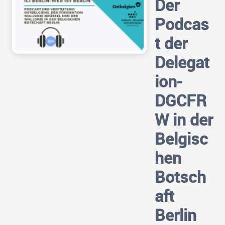
Der
Podcas
t der
Delegat
ion-
DGCFR
W in der
Belgisc
hen
Botsch
aft
Berlin