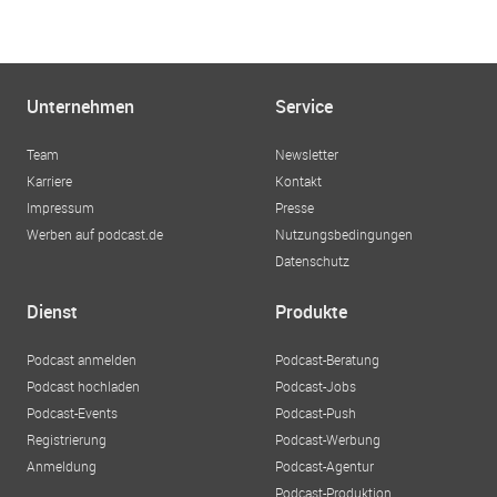
Unternehmen
Service
Team
Newsletter
Karriere
Kontakt
Impressum
Presse
Werben auf podcast.de
Nutzungsbedingungen
Datenschutz
Dienst
Produkte
Podcast anmelden
Podcast-Beratung
Podcast hochladen
Podcast-Jobs
Podcast-Events
Podcast-Push
Registrierung
Podcast-Werbung
Anmeldung
Podcast-Agentur
Podcast-Produktion