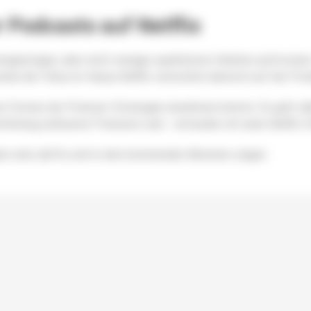
 Podcasts auf Netflix
engünstigen, aber nicht weniger qualitativen Inhalten aufstocken
würde der Fokus im Hause
Netflix
vermutlich dennoch auf der Prod
 Formen der Podcast-Strategien annehmen könnte. Es geht dabe
tlichung exklusiver Podcasts sein - entweder mit einer
Netflix
-O
en wird, dürfte sich in den kommenden Monaten zeigen.