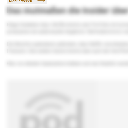
Das mutmaßen die Insider über
Einige Gedanken dazu: Netflix könnte sein Portfolio mit kost
produzieren als audiovisuelle Angebote. Nichtsdestotrotz 
Die Berichte spekulieren außerdem, dass
Netflix
verschiedene
Podcasts. Eine andere Option könnte aber auch die Veröffen
Was von alledem Spekulation bleiben und was Realität werd