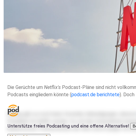
Die Gerüchte um
Netflix's
Podcast-Pläne sind nicht vollkomm
Podcasts eingliedern könnte (
podcast.de berichtete
). Doch
Bislang gibt es noch keine formellen Ankündigungen, denno
Standbein für
Netflix
werden. So soll das Unternehmen beispi
bekanntesten Podcasterinnen der Welt und ist jüngst mit 