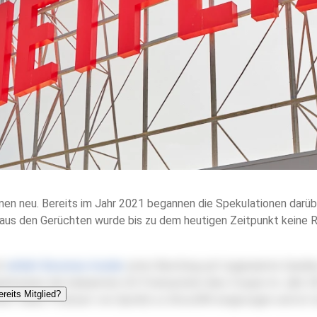
en neu. Bereits im Jahr 2021 begannen die Spekulationen darüb
 aus den Gerüchten wurde bis zu dem heutigen Zeitpunkt keine Re
ch
erklärt
Business Insider
unter Berufung auf ungenannte Quelle
elsweise der bekannten US-Podcasterin Alex Cooper im Jahr 202
ihrem Video-Podcast von
Spotify
zu
SiriusXM
umgezogen und ist n