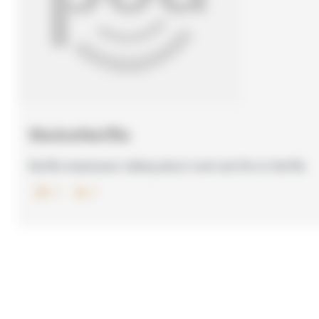
WeAreNetflix
Netflix employees talking about work and life at Netflix.
0
0