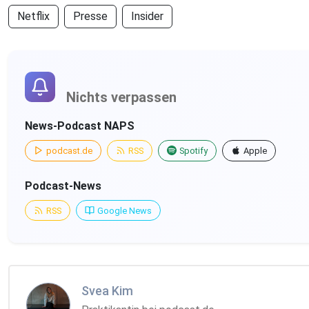
Netflix
Presse
Insider
Nichts verpassen
News-Podcast NAPS
podcast.de
RSS
Spotify
Apple
Podcast-News
RSS
Google News
Svea Kim