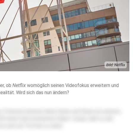
Bild: Netflix
er, ob
Netflix
womöglich seinen Videofokus erweitern und
alität. Wird sich das nun ändern?
n, Podcasts könnten neben Serien und Filmen ein weiteres
4 einen Deal unterbreitet haben. Cooper zählt zu den
un auch auf
YouTube
zu sehen.