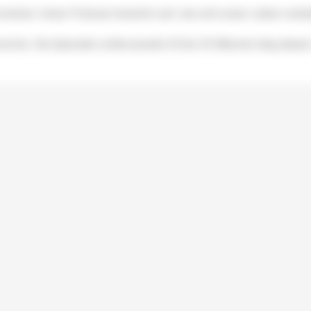
evolution. Unser Podcast bereitet auf, wie sich unser Leben verände
wochs. Die Episoden sollen jeweils 20 bis 30 Minuten lang dauern