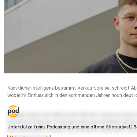
Künstliche Intelligenz bestimmt Verkaufspreise, schreibt Ab
wobei ihr Einfluss sich in den kommenden Jahren noch deutli
Deshalb widmen der
SWR
und der
BR
dem Thema nun einen Po
betrachten Chancen, Potenziale, aber auch Gefahren, die der 
auch Arbeitsplätze kosten. Und wer haftet, wenn die KI mal