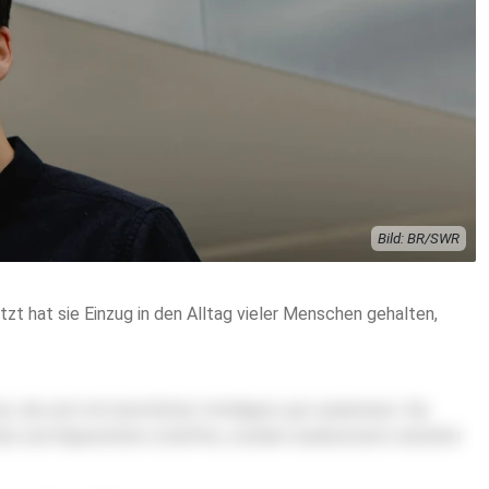
Bild: BR/SWR
zt hat sie Einzug in den Alltag vieler Menschen gehalten,
 die sich mit künstlicher Intelligenz gut auskennen. Sie
Jobs und Kapazitäten schaffen, sondern andererseits natürlich