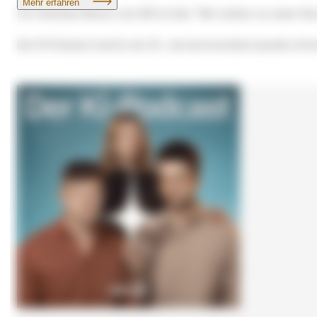
Für Christian Nitsch vom
BR
ist klar: "Wir stehen vor einer R
Der KI-Podcast
startet am 26. Juli und erscheint jeweils mitt