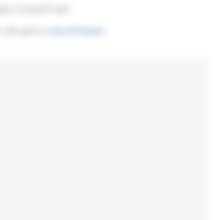
rt. KI betrifft alle."
. Hier geht's zu
Der KI-Podcast
.