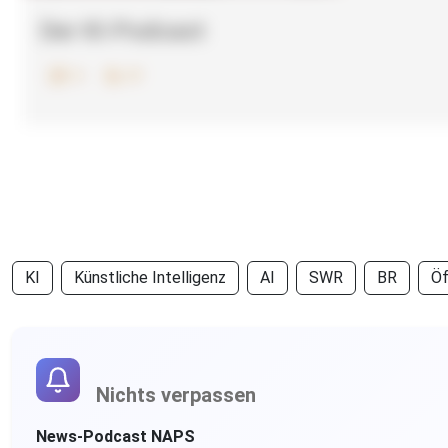
Der KI-Podcast
37
0
KI
Künstliche Intelligenz
AI
SWR
BR
Öf
Nichts verpassen
News-Podcast NAPS