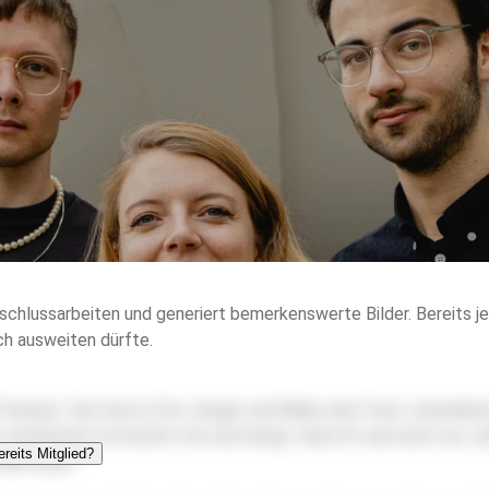
schlussarbeiten und generiert bemerkenswerte Bilder. Bereits jet
ch ausweiten dürfte.
dcast. Die Hosts Fritz, Gregor und Marie sind Tech-Journalisten,
technische Fortschritt mit sich bringt. Denn KI wird nicht nur 
 Mist baut?