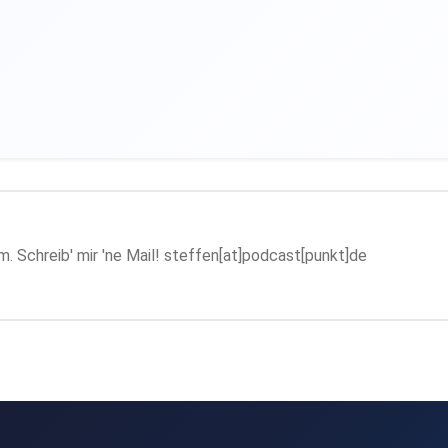
. Schreib' mir 'ne Mail! steffen[at]podcast[punkt]de