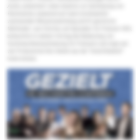
Audio
, präsentiert seine Ansätze zur Optimierung von
Reichweiten, basierend auf einer kontinuierlich
wachsenden Wissenssammlung und KI-gestützte
Methoden. Lars Stetten, ein Spezialist für Podcast-SEO,
beleuchtet in seinem Vortrag die Bedeutung von
Suchmaschinenoptimierung für Podcasts und zeigt auf,
wie Produzenten ihre Inhalte aus der "Unsichtbarkeit"
holen können.