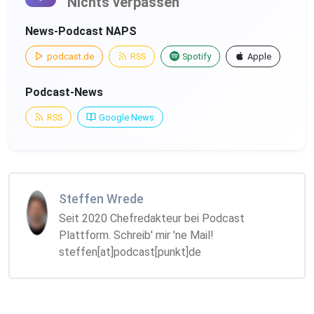
Nichts verpassen
News-Podcast NAPS
podcast.de
RSS
Spotify
Apple
Podcast-News
RSS
Google News
Steffen Wrede
Seit 2020 Chefredakteur bei Podcast
Plattform. Schreib' mir 'ne Mail!
steffen[at]podcast[punkt]de