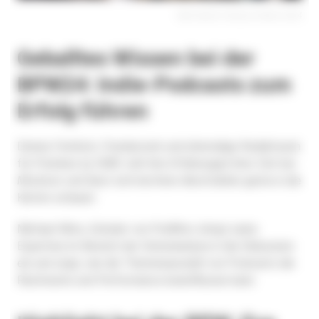
Bild: Berlin Podcast Week 2024
Geballtes Wissen bei der
BPW24: Indie-Podcasts zum
Erfolg führen
Denise Fernholz, Freelancerin und ehemalige Redakteurin
für
Podstars by OMR
, teilt ihre Erfahrungen ihrer Zeit bei
Mixdown
und lässt sich bei ihren Abrufzahlen gerne in die
Karten schauen.
Michael Mörs, Gründer von
PodMon
, bringt seine
Expertise im Bereich der Datenanalyse in die Diskussion
ein und zeigt, wie die Themenauswahl von Podcasts die
Reichweite und Performance beeinflussen kann.