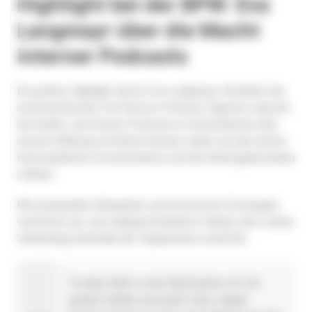
Highlight bei der BPW: Eva
Langmayr über die Macht
interner Podcasts
Ein großes Highlight bietet Eva Langmayr, Gründerin der
österreichischen Full-Service Podcast-Agentur
wepodit
.
Sie erklärt, wie interne Podcasts in Unternehmen eine
enorme Wirkung entfalten können, indem sie die interne
Kommunikation revolutionieren und die Arbeitgebermarke
stärken.
Mit praxisnahen Beispielen und innovativen Strategien
vermittelt sie, wie maßgeschneiderte Inhalte eine starke
Verbindung innerhalb der Organisation schaffen.
"In einer Welt, in der Reichweite oft mit
großen Zahlen assoziiert wird, zeigen