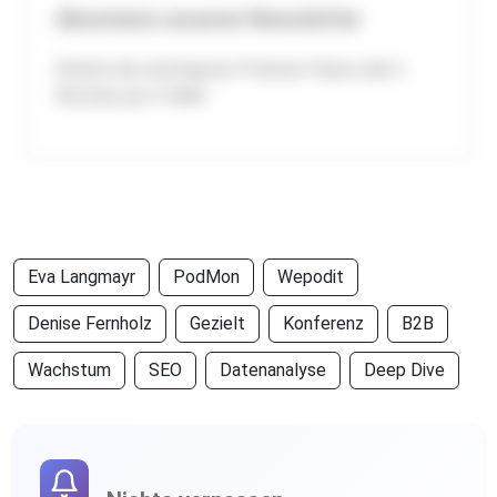
Abonniere unseren Newsletter
Erhalte die wichtigsten Podcast-News alle 2
Wochen per E-Mail!
Eva Langmayr
PodMon
Wepodit
Denise Fernholz
Gezielt
Konferenz
B2B
Wachstum
SEO
Datenanalyse
Deep Dive