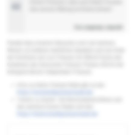
interne Podcasts, dass auch kleine Formate
eine enorme Wirkung entfalten können."
Eva Langmayr, wepodit
Parallel dazu erwartet Besucher noch viel weiteres
Wissen von anderen namhaften Speakern und zum Ende
der Konferenz ein Live-Podcast mit Wild & Fremd, den
Gewinnern des Deutschen Podcast Preises 2024 in der
Kategorie Bester Independent Podcast.
Infos zur
Berlin Podcast Week
gibt es hier:
https://www.berlinpodcastweek.de/
Tickets zu
Gezielt - Die Reichweitenkonferenz
und
den weiteren Events finden sich hier:
https://tickets.berlinpodcastweek.de/