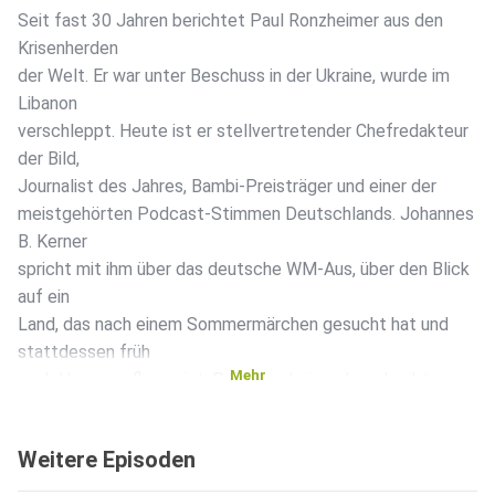
Seit fast 30 Jahren berichtet Paul Ronzheimer aus den
Krisenherden
der Welt. Er war unter Beschuss in der Ukraine, wurde im
Libanon
verschleppt. Heute ist er stellvertretender Chefredakteur
der Bild,
Journalist des Jahres, Bambi-Preisträger und einer der
meistgehörten Podcast-Stimmen Deutschlands. Johannes
B. Kerner
spricht mit ihm über das deutsche WM-Aus, über den Blick
auf ein
Land, das nach einem Sommermärchen gesucht hat und
stattdessen früh
Mehr
nach Hause geflogen ist. Paul Ronzheimer beschreibt
Deutschland als
ein sehr verunsichertes Land, zieht die Parallele zwischen
Weitere Episoden
der
Nationalmannschaft und der Gesellschaft und erklärt,