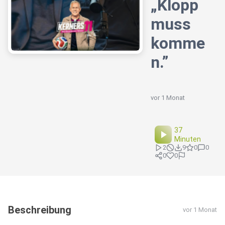
„Klopp
muss
komme
n.”
vor 1 Monat
37
Minuten
2
9
0
0
0
0
Beschreibung
vor 1 Monat