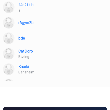
f4e2tlub
z
r6gynr2b
bde
CatDoro
Etzling
Knorki
Bensheim
Axyiom
Ursula4711