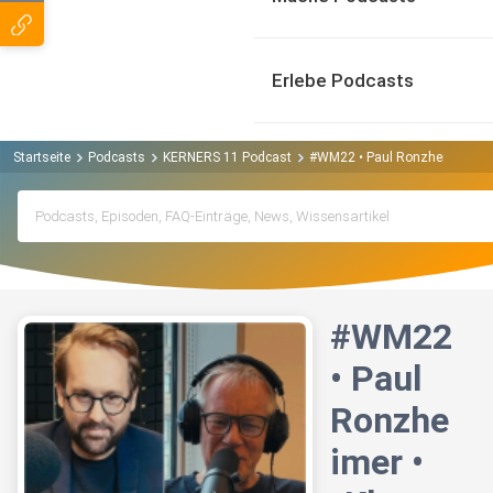
Erlebe Podcasts
Startseite
Podcasts
KERNERS 11 Podcast
#WM22 • Paul Ronzheimer • „
#WM22
• Paul
Ronzhe
imer •