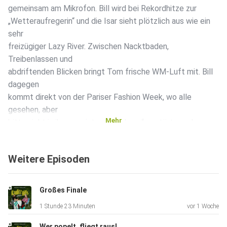
gemeinsam am Mikrofon. Bill wird bei Rekordhitze zur
„Wetteraufregerin“ und die Isar sieht plötzlich aus wie ein
sehr
freizügiger Lazy River. Zwischen Nacktbaden,
Treibenlassen und
abdriftenden Blicken bringt Tom frische WM-Luft mit. Bill
dagegen
kommt direkt von der Pariser Fashion Week, wo alle
gesehen, aber
Mehr
bitte nicht in ihrer „no interview phase“ gestört werden
wollen.
Praktisch, dass unser frisch gebackenes Monster-Duo
Weitere Episoden
„Goomi“ und
„Dort“ beim Minions-Interviewtag selbst Rede und Antwort
stehen
Großes Finale
musste. Zum Glück glänzt Bill nicht nur als neues Gesicht
1 Stunde 23 Minuten
vor 1 Woche
von YSL
Beauty, sondern pudert auch den aufkeimenden Wunsch
Wer popelt, fliegt raus!