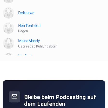
Deltazwo
HerrTentakel
Hagen
MeineMandy
Ostseebad Kühlungsborn
MrsDude
Gütersloh
Hebamme
Berlin
szleydqd
Waldböckelheim
Bleibe beim Podcasting auf
Kerstin65
dem Laufenden
Berlin