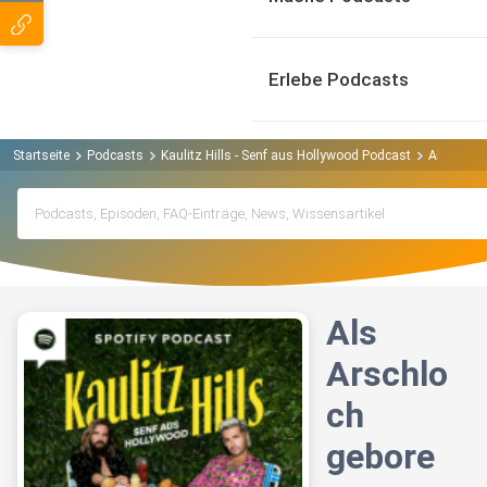
Erlebe Podcasts
Startseite
Podcasts
Kaulitz Hills - Senf aus Hollywood Podcast
Als Arsch
Als
Arschlo
ch
gebore