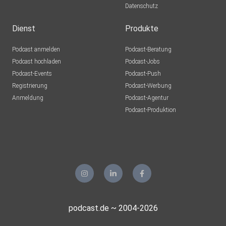
Datenschutz
Katdekat93
Stralsund
Dienst
Produkte
Podcast anmelden
Podcast-Beratung
jrvpob0e
Podcast hochladen
Podcast-Jobs
Podcast-Events
Podcast-Push
ss8ttk0p
Registrierung
Podcast-Werbung
Anmeldung
Podcast-Agentur
HeikeRK
Podcast-Produktion
Bergkamen
zwkycwwy
Pulheim
yevz7p3z
wedri
podcast.de ~ 2004-2026
Magdeburg