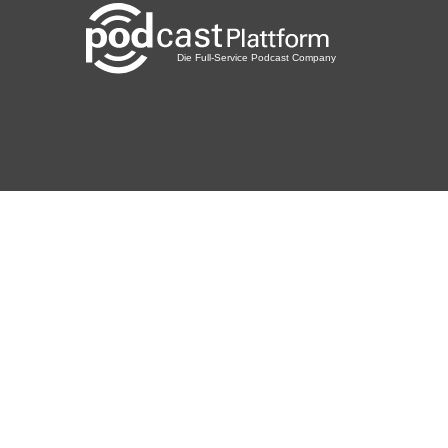
MountainCat
Berlin
u8xzywyd
Kaiserslautern
psjhz3st
Hanau
hhumfur5
Mülheim an der ruhr
JohniJade
Polokwane
tessie
Münster
TinaSchnurz
Berlin