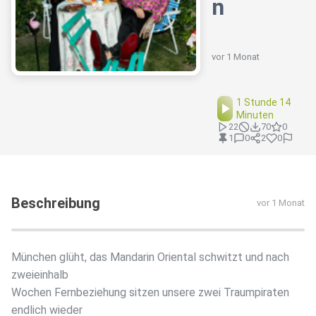
n
vor 1 Monat
1 Stunde 14
Minuten
22
70
0
1
0
2
0
Beschreibung
vor 1 Monat
München glüht, das Mandarin Oriental schwitzt und nach
zweieinhalb
Wochen Fernbeziehung sitzen unsere zwei Traumpiraten
endlich wieder