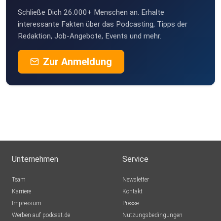
Schließe Dich 26.000+ Menschen an. Erhalte
meinezweite
interessante Fakten über das Podcasting, Tipps der
Berlin
Redaktion, Job-Angebote, Events und mehr.
LotteWeimar
Zur Anmeldung
Weimar
Hannesklara
Neustadt
Riteli
Dortmund
Mjau
Leipzig
Unternehmen
Service
LiMaI
Team
Newsletter
Hamburg
Karriere
Kontakt
Impressum
Presse
6pxog3fv
Werben auf podcast.de
Nutzungsbedingungen