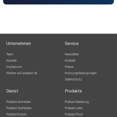
Unternehmen
Service
Team
Newsletter
Karriere
Kontakt
Impressum
Presse
Werben auf podcast.de
Nutzungsbedingungen
Datenschutz
Dienst
Produkte
Podcast anmelden
Podcast-Beratung
Podcast hochladen
Podcast-Jobs
Podcast-Events
Podcast-Push