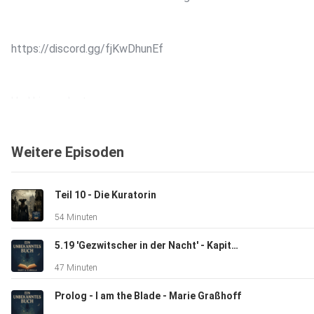
https://discord.gg/fjKwDhunEf
Und hier zu Instagram
Weitere Episoden
https://www.instagram.com/
Teil 10 - Die Kuratorin
Wir freuen uns auf Euch! :D
54 Minuten
5.19 'Gezwitscher in der Nacht' - Kapitel 22 Das Rad der Zeit 5
Hosted on Acast. See acast.com/privacy for more informatio
47 Minuten
Prolog - I am the Blade - Marie Graßhoff