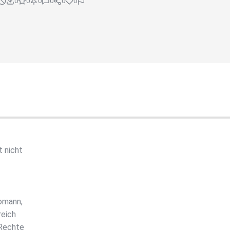
0
0
0
0
0
0
t nicht
Homann,
reich
 Rechte