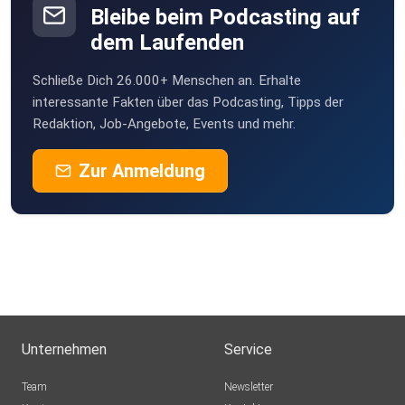
Bleibe beim Podcasting auf
Wacka
dem Laufenden
Weissach
hallo@camino-podcast.de⁠⁠⁠⁠⁠⁠ // ⁠⁠⁠⁠WA-Sprachnachricht +49 151
Schließe Dich 26.000+ Menschen an. Erhalte
50291399 (neue Nummer!)
interessante Fakten über das Podcasting, Tipps der
Redaktion, Job-Angebote, Events und mehr.
Zur Anmeldung
Danke an Hans-Jörg Karrenbrock & w/ove für das
Sounddesign
des Camino-Podcasts. Lukas von WELKS hat die Layouts
erstellt -
Danke! Merci auch an den Conrad-Stein-Verlag und
Unternehmen
Service
⁠⁠Domradio.de⁠⁠
für die Unterstützung. Buen Camino!
Team
Newsletter