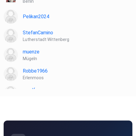
Berlin
Pelikan2024
StefanCamino
Kontakt zum Camino-Podcast & die Links zum Postkarten-
Lutherstadt Wittenberg
Set und
den Reiseführern:
muenze
Mügeln
Robbe1966
www.⁠⁠⁠⁠⁠⁠⁠⁠⁠⁠⁠⁠⁠camino-podcast.de⁠⁠⁠⁠⁠⁠⁠⁠⁠⁠⁠⁠⁠
Erlenmoos
muelf
Biblis
ibt8uttn
########
Laela
Hamburg