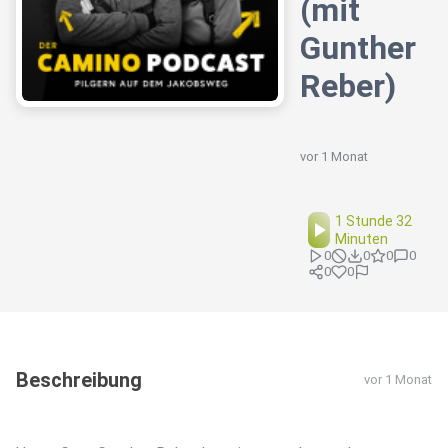
(mit
Gunther
Reber)
vor 1 Monat
1 Stunde 32
Minuten
0
0
0
0
0
0
Beschreibung
vor 1 Monat