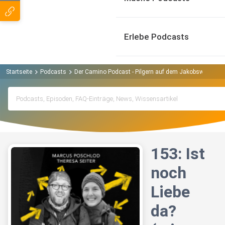
Erlebe Podcasts
Startseite
Podcasts
Der Camino Podcast - Pilgern auf dem Jakobsweg Pod
153: Ist
noch
Liebe
da?