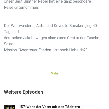
Unser Gast Gunther Reber hat eine ganz besondere
Reise unternommen:
Der Weitwanderer, Autor und Keynote Speaker ging 40
Tage auf
deutschen Jakobswegen ohne einen Cent in der Tasche.
Seine
Mission: "Abenteuer Frieden - ist noch Liebe da?".
Mehr
Mit 55 Jahren kündigte er seinen sicheren Job als Banker,
Weitere Episoden
um der Frage nachzugehen, was bleibt, wenn Sicherheiten
157: Wenn der Vater mit den Töchtern pilgert