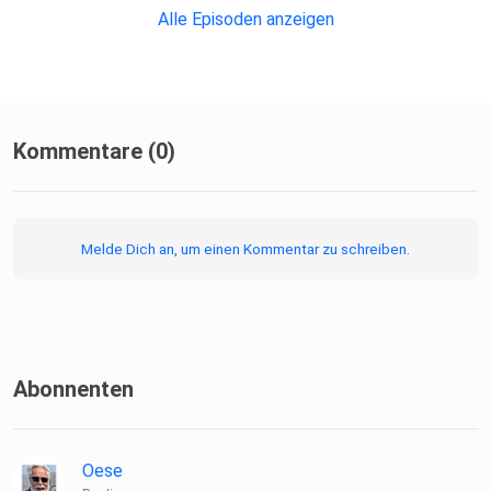
Alle Episoden anzeigen
https://sl1nk.com/vfz4ng3
Kommentare (0)
Buch Aufgebrochen, um frei zu sein
Melde Dich an, um einen Kommentar zu schreiben.
https://sl1nk.com/dhij93l
Abonnenten
########
Oese