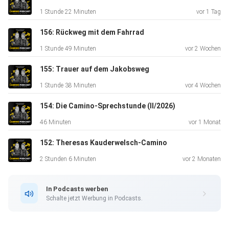
wegfallen. Eine prägende Erfahrung: 40 Tage zu Fuß durch
1 Stunde 22 Minuten
vor 1 Tag
Deutschland – ohne Geld. Heute verbindet er seine
Erfahrungen vom
156: Rückweg mit dem Fahrrad
Weg mit seiner Arbeit mit Führungskräften –
1 Stunde 49 Minuten
vor 2 Wochen
155: Trauer auf dem Jakobsweg
auf Bühnen und zunehmend auch direkt auf dem
1 Stunde 38 Minuten
vor 4 Wochen
Jakobsweg.
154: Die Camino-Sprechstunde (II/2026)
46 Minuten
vor 1 Monat
152: Theresas Kauderwelsch-Camino
2 Stunden 6 Minuten
vor 2 Monaten
Mehr zum Gast:
In Podcasts werben
Schalte jetzt Werbung in Podcasts.
Buch Abenteuer Menschlichkeit