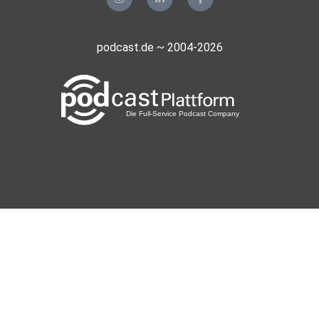
tjfunk3
podcast.de ~ 2004-2026
lexus
Muppi
Mariannemax
Düsseldorf
Kague
Höchstadt
Infokiste
München
OlgaKK
Wiesbaden
HeinzBoettjer