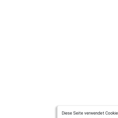
MissMoos
Wiesbaden
Salbus
Karl22
Neumarkt
Fechtelc
Brühl
uljamht9
Kimbalotte
kaimuellermail
Diese Seite verwendet Cookies