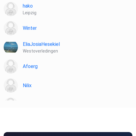
hako
Leipzig
Winter
EliaJosiaHesekiel
Westoverledingen
Afoerg
Nilix
SIYA
schabs
Loosdorf