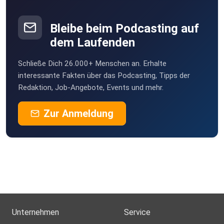
MichaelLutz
Münster-Sarmsheim
Bleibe beim Podcasting auf
dem Laufenden
Kathrin1506
Schließe Dich 26.000+ Menschen an. Erhalte
Majestix
interessante Fakten über das Podcasting, Tipps der
Redaktion, Job-Angebote, Events und mehr.
kolmatux
Zur Anmeldung
Dortmund-Wickede
michiB
Kerpen
Suzanah
Hamburg
PelleLagos
Unternehmen
Service