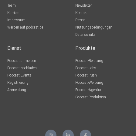
Sascha41180
Team
Newsletter
Stolberg (Rheinland)
Karriere
Kontakt
Impressum
Buddel003
Presse
Werben auf podcast.de
Dortmund
Nutzungsbedingungen
Datenschutz
truecrimefreund
Döbeln
Dienst
Produkte
mitArgusaugen
Podcast anmelden
Podcast-Beratung
Rudersberg
Podcast hochladen
Podcast-Jobs
Podcast-Events
Podcast-Push
schomi61
Registrierung
Podcast-Werbung
Papenburg
Anmeldung
Podcast-Agentur
BriPa
Podcast-Produktion
München
delcastello
Oberhausen