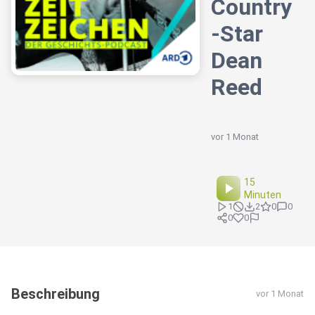
Country
-Star
Dean
Reed
vor 1 Monat
15
Minuten
1
2
0
0
0
0
Beschreibung
vor 1 Monat