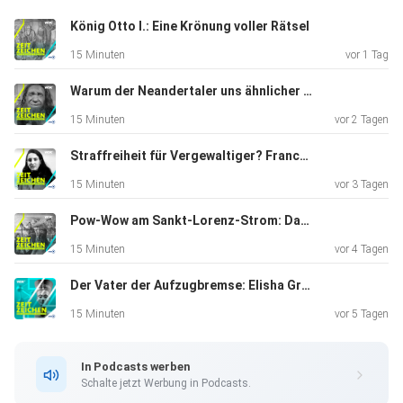
König Otto I.: Eine Krönung voller Rätsel
15 Minuten
vor 1 Tag
Warum der Neandertaler uns ähnlicher ist, als wir denken
15 Minuten
vor 2 Tagen
Straffreiheit für Vergewaltiger? Franca Violas mutiges Nein
15 Minuten
vor 3 Tagen
Pow-Wow am Sankt-Lorenz-Strom: Das Ende der Biberkriege
15 Minuten
vor 4 Tagen
Der Vater der Aufzugbremse: Elisha Graves Otis
15 Minuten
vor 5 Tagen
In Podcasts werben
Schalte jetzt Werbung in Podcasts.