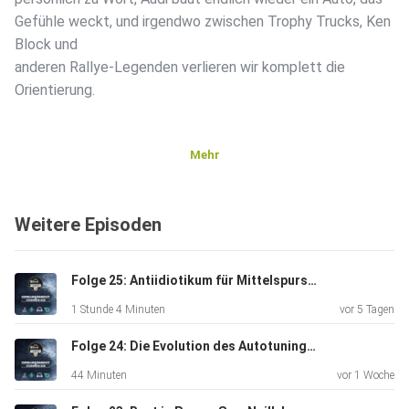
Gefühle weckt, und irgendwo zwischen Trophy Trucks, Ken
Block und
anderen Rallye-Legenden verlieren wir komplett die
Orientierung.
Mehr
Weitere Episoden
Außerdem brechen wir überraschend eine Lanze für den
neuen
Renault R5, philosophieren über Limp Bizkit, Schallplatten
Folge 25: Antiidiotikum für Mittelspurschleicher
und
1 Stunde 4 Minuten
vor 5 Tagen
die wahrscheinlich beste Generation, die jemals zwischen
Kassette, Napster und Spotify groß geworden ist.
Folge 24: Die Evolution des Autotunings: Von 2008 bis heute.
44 Minuten
vor 1 Woche