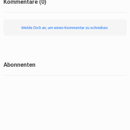
Plan, aber dafür jeder Menge Halbwissen,
Kommentare (0)
Kindheitserinnerungen
und völlig unnötigen Überleitungen.
Melde Dich an, um einen Kommentar zu schreiben.
Abonnenten