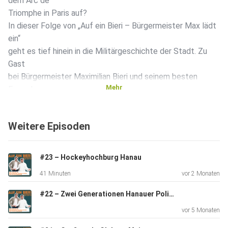
dem Arc de
Triomphe in Paris auf?
In dieser Folge von „Auf ein Bieri – Bürgermeister Max lädt
ein“
geht es tief hinein in die Militärgeschichte der Stadt. Zu
Gast
bei Bürgermeister Maximilian Bieri und seinem besten
Mehr
Freund
Philipp ist Lokalhistoriker und Konditormeister Jens Arndt,
der
Weitere Episoden
seit Jahrzehnten zur Geschichte Hanaus forscht.
#23 – Hockeyhochburg Hanau
Gemeinsam reisen die drei durch mehr als 200 Jahre
41 Minuten
vor 2 Monaten
Stadtgeschichte: von Napoleon Bonaparte, der auf seinem
Rückzug
#22 – Zwei Generationen Hanauer Politik
aus Russland vor den Toren Hanaus eine seiner letzten
vor 5 Monaten
Schlachten