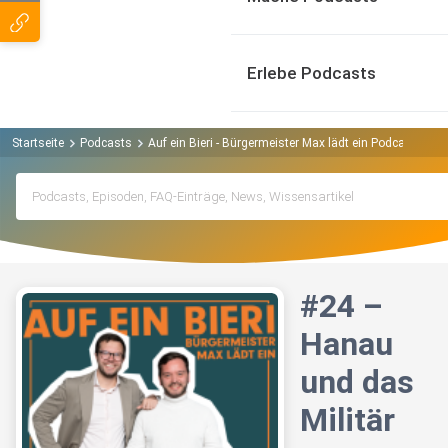
Erlebe Podcasts
Startseite
Podcasts
Auf ein Bieri - Bürgermeister Max lädt ein Podcast
#2
#24 –
Hanau
und das
Militär