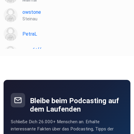
Maintal
owstone
Steinau
PetraL
nvpq6tff
Hanau
JuergenR
Hanau
Bleibe beim Podcasting auf
dem Laufenden
Schließe Dich 26.000+ Menschen an. Erhalte
interessante Fakten über das Podcasting, Tipps der