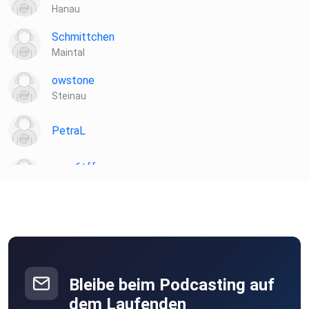
Hanau
Schmittchen
Maintal
owstone
Steinau
PetraL
nvpq6tff
Hanau
JuergenR
Hanau
Bleibe beim Podcasting auf
dem Laufenden