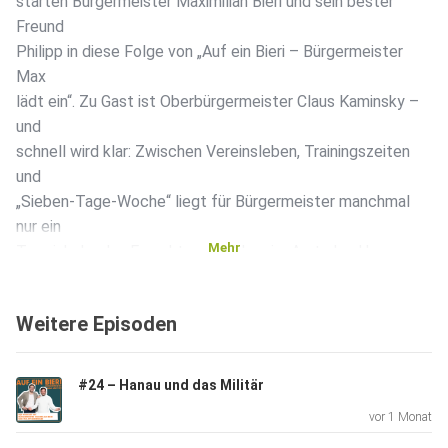
starten Bürgermeister Maximilian Bieri und sein bester
Freund
Philipp in diese Folge von „Auf ein Bieri – Bürgermeister
Max
lädt ein“. Zu Gast ist Oberbürgermeister Claus Kaminsky –
und
schnell wird klar: Zwischen Vereinsleben, Trainingszeiten
und
„Sieben-Tage-Woche“ liegt für Bürgermeister manchmal
nur ein
Mehr
Terminkalender. Es geht um Hobbys im Amt, den Hanau-
Lauftreff und
Begegnungen auf der Straße.
Weitere Episoden
Dann wird’s politisch und ziemlich grundsätzlich: Hanau
#24 – Hanau und das Militär
streitet
vor 1 Monat
um den Zensus, um Transparenz und um die ganz