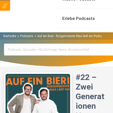
Erlebe Podcasts
Startseite
Podcasts
Auf ein Bieri - Bürgermeister Max lädt ein Podcast
#2
#22 –
Zwei
Generat
ionen