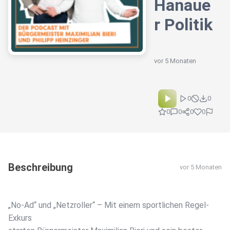
Hanaue
r Politik
vor 5 Monaten
0
0
0
0
0
0
Beschreibung
vor 5 Monaten
„No-Ad“ und „Netzroller“ – Mit einem sportlichen Regel-
Exkurs