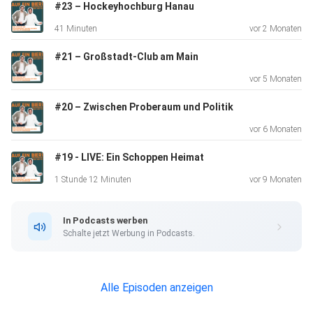
praktische Frage,
#23 – Hockeyhochburg Hanau
was passiert, wenn Statistiken „Einwohner wegzählen“, die
41 Minuten
vor 2 Monaten
in
Kitas sehr real frühstücken und betreut werden – und auf
#21 – Großstadt-Club am Main
Plätze
vor 5 Monaten
warten. Mit Blick auf Planung, Geld und Verantwortung
diskutieren
#20 – Zwischen Proberaum und Politik
die drei, was belastbare Zahlen für eine Stadt bedeuten.
vor 6 Monaten
#19 - LIVE: Ein Schoppen Heimat
Außerdem erzählt Oberbürgermeister Claus Kaminsky vom
1 Stunde 12 Minuten
vor 9 Monaten
Bürgerfest-Kick und warum das Ganze als Video zum
Facebook-Hype
In Podcasts werben
wurde.
Schalte jetzt Werbung in Podcasts.
Alle Episoden anzeigen