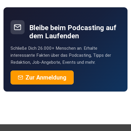
Halle
SpiritofRavens
Ravens Nest
Bleibe beim Podcasting auf
Kermitfrosch
dem Laufenden
Berlin
Schließe Dich 26.000+ Menschen an. Erhalte
Mesner
interessante Fakten über das Podcasting, Tipps der
Berlin
Redaktion, Job-Angebote, Events und mehr.
ragin
Zur Anmeldung
Dillingen
21ebgtd7
grabbi1981
Oer-erkenschwick
KarolinAe