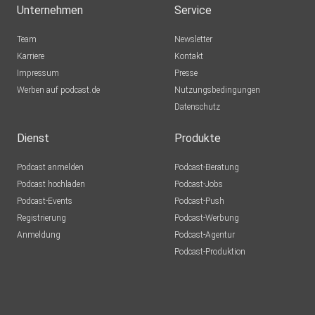
Magdeburg
Unternehmen
Service
CSBWD
Team
Newsletter
Frankfurt
Karriere
Kontakt
Impressum
Diethu
Presse
Werben auf podcast.de
Gelsenkirchen
Nutzungsbedingungen
Datenschutz
pinw4kn8
Dienst
Produkte
Alicornus
Podcast anmelden
Podcast-Beratung
Erde
Podcast hochladen
Podcast-Jobs
Podcast-Events
Podcast-Push
Hoschi1971
Registrierung
Podcast-Werbung
Dreieich
Anmeldung
Podcast-Agentur
Schmidt62
Podcast-Produktion
Mülsen
MLindaK
Euskirchen