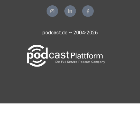
Hollo77
Münster
Vansnoshoes
podcast.de ~ 2004-2026
München
SMKau
Langenfeld
wtng1um4
Mexkey
Nein
UrsulaMaria
Bonn
beaSofie
Baden-Württemberg