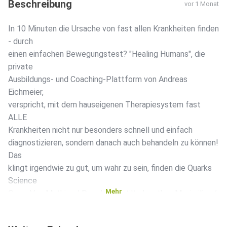
Beschreibung
vor 1 Monat
In 10 Minuten die Ursache von fast allen Krankheiten finden
- durch
einen einfachen Bewegungstest? "Healing Humans", die
private
Ausbildungs- und Coaching-Plattform von Andreas
Eichmeier,
verspricht, mit dem hauseigenen Therapiesystem fast
ALLE
Krankheiten nicht nur besonders schnell und einfach
diagnostizieren, sondern danach auch behandeln zu können!
Das
klingt irgendwie zu gut, um wahr zu sein, finden die Quarks
Science
Mehr
Cops. Von Mathias / Doeckel Tertilt, Jonathan Maximilian /
Focke.