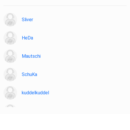
Sliver
HeDa
Mautschi
SchuKa
kuddelkuddel
chironia
47Zv6QQe