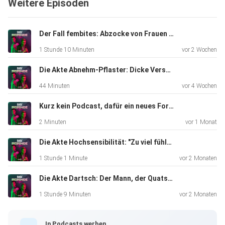
Weitere Episoden
Der Fall fembites: Abzocke von Frauen für Frauen
1 Stunde 10 Minuten
vor 2 Wochen
Die Akte Abnehm-Pflaster: Dicke Versprechen, dünne Evidenz
44 Minuten
vor 4 Wochen
Kurz kein Podcast, dafür ein neues Format
2 Minuten
vor 1 Monat
Die Akte Hochsensibilität: "Zu viel fühlen" als Diagnose?
1 Stunde 1 Minute
vor 2 Monaten
Die Akte Dartsch: Der Mann, der Quatsch zertifiziert
1 Stunde 9 Minuten
vor 2 Monaten
In Podcasts werben