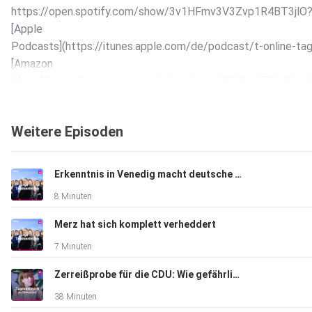
https://open.spotify.com/show/3v1HFmv3V3Zvp1R4BT3jlO
[Apple
Podcasts](https://itunes.apple.com/de/podcast/t-online-t
[Amazon
Music](https://music.amazon.de/podcasts/961bad79-b3ba-
oder überall sonst, wo es Podcasts gibt. Wenn Ihnen der Pod
gefällt, lassen Sie gern eine Bewertung da.
Weitere Episoden
Erkenntnis in Venedig macht deutsche Politik erträglicher
8 Minuten
Merz hat sich komplett verheddert
7 Minuten
Zerreißprobe für die CDU: Wie gefährlich wird die Krise für Merz?
38 Minuten