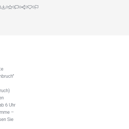
0
0
0
0
0
te
nbruch"
ruch)
en
ab 6 Uhr
timme –
sen Sie