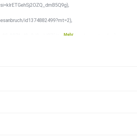
?si=klrETGehSj2OZQ_dmB5Q9g),
agesanbruch/id1374882499?mt=2),
Mehr
4a93-9071-42e0d3cdd87f/tagesanbruch-von-t-online)
cast