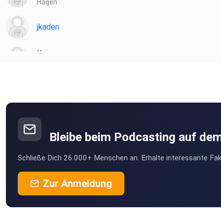
Hagen
jkaden
Koiser
Seubersdorf
r5yebzoq
Slowguitar
Thaleischweiler-Fröschen
Bleibe beim Podcasting auf de
MLindaK
Schließe Dich 26.000+ Menschen an. Erhalte interessante Fak
Euskirchen
Rosengarten
Zur Anmeldung
Steineroth
Opus23