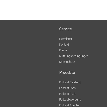
Service
Newsletter
Kontakt
Presse
Nutzungsbedingungen
Datenschutz
Produkte
Podcast-Beratung
Podcast-Jobs
Podcast-Push
Podcast-Werbung
Podcast-Agentur