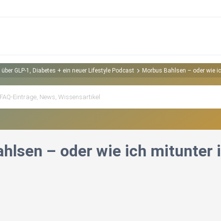
über GLP-1, Diabetes + ein neuer Lifestyle Podcast
Morbus Bahlsen – oder wie i
hlsen – oder wie ich mitunte