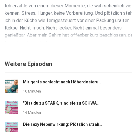
Ich erzähle von einem dieser Momente, die wahrscheinlich vie
kennen: Stress, Hunger, keine Vorbereitung. Und plötzlich ste
ich in der Küche wie ferngesteuert vor einer Packung uralter
Kekse. Nicht frisch. Nicht lecker. Nicht einmal besonders
genießbar. Aber mein Gehirn hat offenbar kurz beschlossen, d
Feierabend einzuläuten.
Weitere Episoden
In dieser Folge spreche ich darüber, warum solche Situatione
trotz guter Vorsätze immer wieder passieren können. Weshal
Noise oft viel weniger mit Hunger als mit Gewohnheiten zu tu
Mir gehts schlecht nach Höherdosierung - GLP-1 und warum Pausen manchmal die beste Therapie sind
und warum Vorbereitung manchmal wichtiger ist als Disziplin.
10 Minuten
"Bist du zu STARK, sind sie zu SCHWACH" - Bist du Team ADLER oder Team ENTE?
Außerdem verrate ich den besten Rat meiner Frau Perle: Frü
14 Minuten
morgens deinen Chia-Bowl, bevor das Chaos des Tages begin
wer satt, zufrieden und vorbereitet unterwegs ist, läuft deutl
Die sexy Nebenwirkung: Plötzlich strahlst du wieder!
seltener in die nächste Keksfalle.