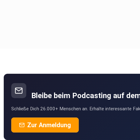
#MeinLebenMitDerAbnehmspritze #ChiaBowl #MealPrep
#RealTalkPodcast
Bleibe beim Podcasting auf de
Schließe Dich 26.000+ Menschen an. Erhalte interessante Fak
Zur Anmeldung