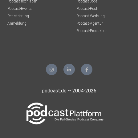
Podcast hochladen
Podcast-Jobs
Dieser Podcast wurde bearbeitet von: Denise
Podcast-Events
Podcast-Push
Berger https://www.movecut.at
Registrierung
Podcast-Werbung
Anmeldung
Podcast-Agentur
Podcast-Produktion
podcast.de ~ 2004-2026