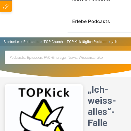
Erlebe Podcasts
Startseite
Podcasts
TOP Church :: TOP Kick täglich Podcast
„Ich-weiss-al
„Ich-
weiss-
alles“-
Falle