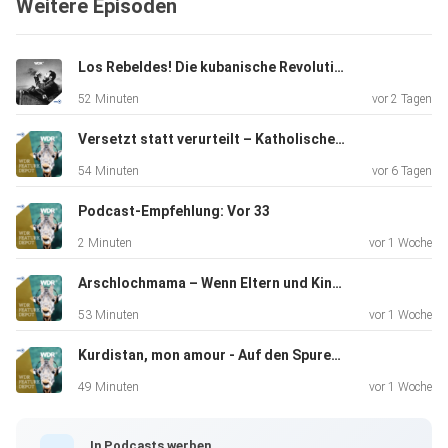
Weitere Episoden
Los Rebeldes! Die kubanische Revolution aus dem Hörspielstudio
52 Minuten
vor 2 Tagen
Versetzt statt verurteilt – Katholische Priester, Missbrauch und Strafvereitlung
54 Minuten
vor 6 Tagen
Podcast-Empfehlung: Vor 33
2 Minuten
vor 1 Woche
Arschlochmama – Wenn Eltern und Kinder streiten
53 Minuten
vor 1 Woche
Kurdistan, mon amour - Auf den Spuren des Schriftstellers Bachtyar Ali
49 Minuten
vor 1 Woche
In Podcasts werben