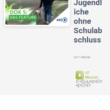
Jugendl
iche
ohne
Schulab
schluss
vor 1 Monat
47
Minuten
0
0
0
0
0
0