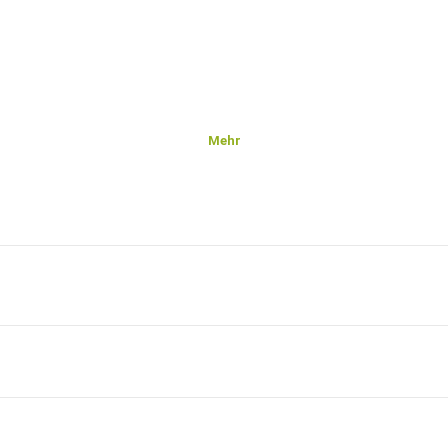
Mehr
en
apie