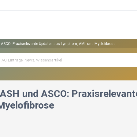
ASCO: Praxisrelevante Updates aus Lymphom, AML und Myelofibrose
ASH und ASCO: Praxisrelevan
yelofibrose