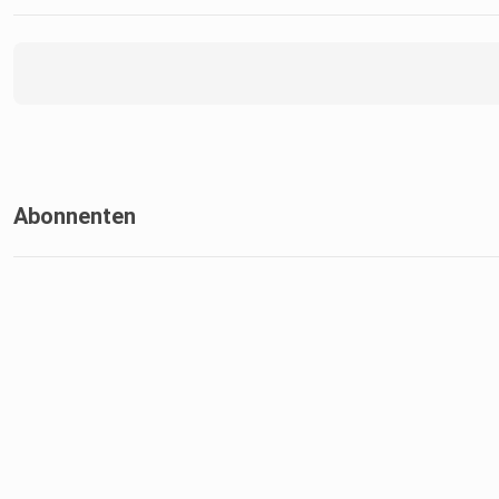
Bleiben Sie mit uns über Instagram verbunden. Folgen Sie uns
stets auf dem neuesten Stand zu bleiben und keine Updates 
verpassen.
Abonnenten