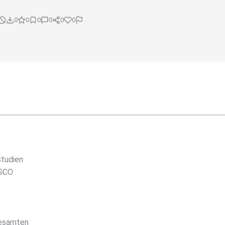
0
0
0
0
0
0
Studien
ASCO
gesamten