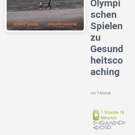
Olympi
schen
Spielen
zu
Gesund
heitsco
aching
vor 1 Monat
1 Stunde 18
Minuten
0
0
0
0
0
0