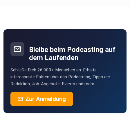
---
Let's Talk Running Instagram Profil:
⁠⁠⁠⁠⁠⁠⁠⁠⁠⁠https://www.instagram.com/lets.talk.running?
igsh=ZHlkMXJ5ZXU2Zmp5
Bleibe beim Podcasting auf
dem Laufenden
Schließe Dich 26.000+ Menschen an. Erhalte
interessante Fakten über das Podcasting, Tipps der
Redaktion, Job-Angebote, Events und mehr.
Ticket's für den Stimmungsblock bei der DM:
Zur Anmeldung
Code: STIMMUNGSBLOCK-DAE83J
https://www.ticket-