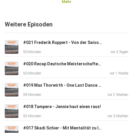
Mehr
Regeneration
und Schlaf ein. Du erfährst, warum erholsamer Schlaf einer
der
Weitere Episoden
wichtigsten Faktoren für Gesundheit, Leistungsfähigkeit
und
nachhaltige Erholung ist. Laura teilt ihre Erfahrungen aus
#021 Frederik Ruppert - Von der Saisoneröffnung in Rabat bis zur Europameisterschaft
dem
50 Minuten
vor 3 Tagen
Spitzensport und gibt praktische Tipps, die du direkt in
deinen
#020 Recap Deutsche Meisterschaften 2026
Alltag integrieren kannst – von Blaulichtfiltern und
50 Minuten
vor 1 Woche
Melatonin
bis hin zu gezielten Ernährungsstrategien.
#019 Max Thorwirth - One Last Dance und die DM
59 Minuten
vor 2 Wochen
Freu dich auf persönliche Einblicke, spannende Erfahrungen
#018 Tampere - Jennie haut einen raus!
und
55 Minuten
vor 3 Wochen
konkrete Impulse, die dir helfen können, mehr Energie,
#017 Skadi Schier - Mit Mentalität zu Internationalen Wettkämpfen
bessere