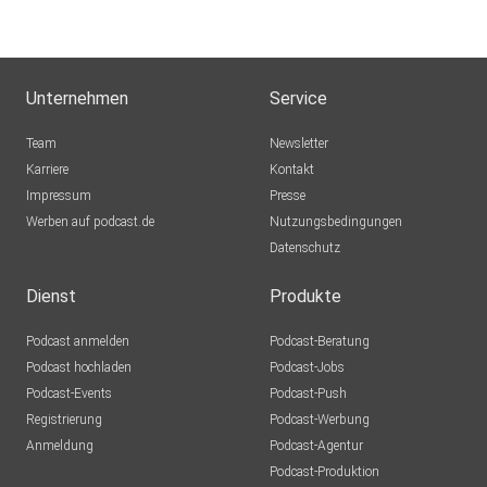
onlineshop.com/ols/dlv/de/sommerdm/channel/shop/inde
x
Unternehmen
Service
Team
Newsletter
Karriere
Kontakt
Impressum
Presse
Gesundheitscoach Laura Müller Homepage:
Werben auf podcast.de
Nutzungsbedingungen
Datenschutz
https://lauramariemueller.de
Dienst
Produkte
Podcast anmelden
Podcast-Beratung
Podcast hochladen
Podcast-Jobs
Podcast-Events
Podcast-Push
Registrierung
Podcast-Werbung
Anmeldung
Podcast-Agentur
Podcast-Produktion