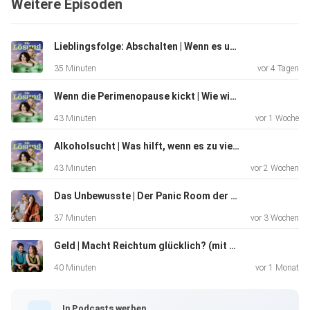
Weitere Episoden
Lieblingsfolge: Abschalten | Wenn es uns schwerfällt, zu entspannen
35 Minuten
vor 4 Tagen
Wenn die Perimenopause kickt | Wie wir psychisch stabil durch den Wechsel komme
43 Minuten
vor 1 Woche
Alkoholsucht | Was hilft, wenn es zu viel wird
43 Minuten
vor 2 Wochen
Das Unbewusste | Der Panic Room der Psyche (Livefolge vom SZ Mind Pop Festival)
37 Minuten
vor 3 Wochen
Geld | Macht Reichtum glücklich? (mit Sebastian Klein)
40 Minuten
vor 1 Monat
In Podcasts werben