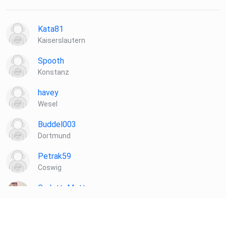
Kata81
Kaiserslautern
Spooth
Konstanz
havey
Wesel
Buddel003
Dortmund
Petrak59
Coswig
CarlottaMotte
51645
realmblv3