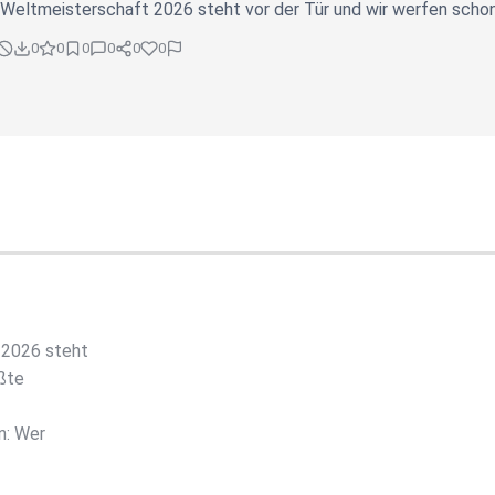
Weltmeisterschaft 2026 steht vor der Tür und wir werfen schon 
0
0
0
0
0
0
 2026 steht
ößte
n: Wer