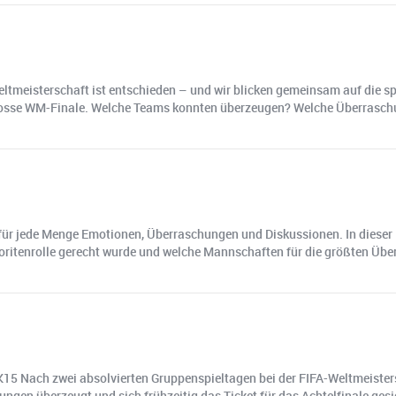
tmeisterschaft ist entschieden – und wir blicken gemeinsam auf die spa
das grosse WM-Finale. Welche Teams konnten überzeugen? Welche Überra
s für jede Menge Emotionen, Überraschungen und Diskussionen. In dieser 
oritenrolle gerecht wurde und welche Mannschaften für die größten Übe
K15 Nach zwei absolvierten Gruppenspieltagen bei der FIFA-Weltmeister
ungen überzeugt und sich frühzeitig das Ticket für das Achtelfinale ge