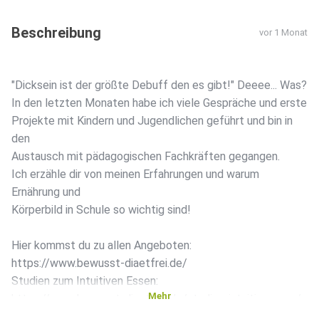
Beschreibung
vor 1 Monat
"Dicksein ist der größte Debuff den es gibt!" Deeee... Was?
In den letzten Monaten habe ich viele Gespräche und erste
Projekte mit Kindern und Jugendlichen geführt und bin in
den
Austausch mit pädagogischen Fachkräften gegangen.
Ich erzähle dir von meinen Erfahrungen und warum
Ernährung und
Körperbild in Schule so wichtig sind!
Hier kommst du zu allen Angeboten:
https://www.bewusst-diaetfrei.de/
Studien zum Intuitiven Essen:
Mehr
https://www.bewusst-diaetfrei.de/studien-intuitiv-essen/