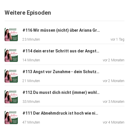
Weitere Episoden
Hier findest du mich auf Instagram:
https://www.instagram.com/bewusst__diaetfrei
Mail: kontakt@bewusst-diaetfrei.de
#116 Wir müssen (nicht) über Ariana Grande reden
23 Minuten
vor 1 Tag
#114 dein erster Schritt aus der Angst vor Zunahme
14 Minuten
vor 2 Monaten
#113 Angst vor Zunahme - dein Schutzengel?
21 Minuten
vor 2 Monaten
#112 Du musst dich nicht (immer) wohlfühlen.
33 Minuten
vor 3 Monaten
#111 Der Abnehmdruck ist hoch wie nie! Alles hat sich geändert. Und doch nichts.
47 Minuten
vor 4 Monaten