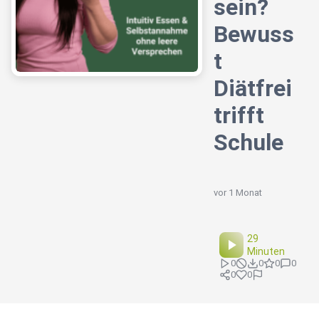
sein?
Bewuss
t
Diätfrei
trifft
Schule
vor 1 Monat
29
Minuten
0
0
0
0
0
0