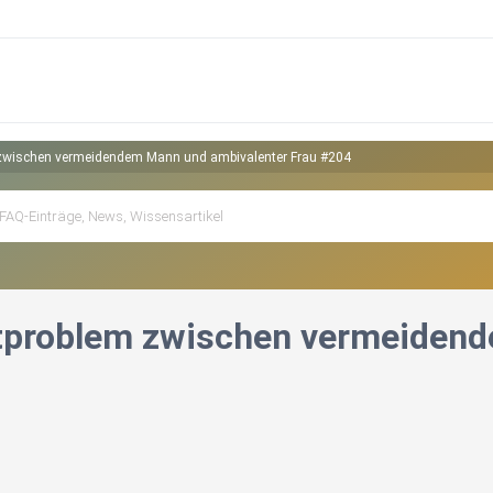
zwischen vermeidendem Mann und ambivalenter Frau #204
problem zwischen vermeidend