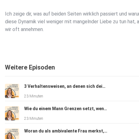
Ich zeige dir, was auf beiden Seiten wirklich passiert und war
diese Dynamik viel weniger mit mangelnder Liebe zu tun hat, a
wir oft annehmen.
Weitere Episoden
Hole dir hier deinen kostenfreien Bindungstypentest:
3 Verhaltensweisen, an denen sich deine Verlustangst im Kontakt mit einem Mann zeigt #219
23 Minuten
https://jivanalohr.com
Wie du einem Mann Grenzen setzt, wenn er versucht, seine Gefühle auf dich zu projizieren #218
23 Minuten
Woran du als ambivalente Frau merkst, dass im Kontakt mit einem Mann dein ambivalentes Bindungsmuster aktiv ist #217