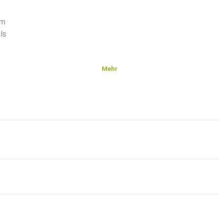
um
ls
Mehr