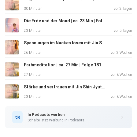
Affirmation:
30 Minuten
vor 2 Tagen
„Licht, Frieden und Harmonie erfüllen mein Herz und meinen
Geist.“
Die Erde und der Mond | ca. 23 Min | Folge 183
Gönn dir diesen Moment des Innehaltens – und teile die
23 Minuten
vor 5 Tagen
Folge gerne
mit Menschen, die sich nach Heilung, Ausgeglichenheit und
Spannungen im Nacken lösen mit Jin Shin Jyutsu | ca. 25 Min | Folge 182
achtsamer
26 Minuten
vor 2 Wochen
Ruhe sehnen.
Jetzt mitströmen & Frieden finden.
Farbmeditation | ca. 27 Min | Folge 181
27 Minuten
vor 3 Wochen
Deine Nicole
Stärke und vertrauen mit Jin Shin Jyutsu - ca. 23 Min - Folge 180-enhanced-v2
Mehr Inhalte & Impulse findest du hier:
linktr.ee/kraftquelle_by_nicole
23 Minuten
vor 3 Wochen
Website: kraftquelle-buddha.de
Instagram: @kraftquelle_by_nicole
In Podcasts werben
Schalte jetzt Werbung in Podcasts.
#JinShinJyutsu #MeditationPodcast #Selbstheilung
#Strömen