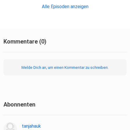
#Energiearbeit #Heilung #Achtsamkeit #Mindfulness
Alle Episoden anzeigen
#Energiemedizin
#MeditationDaily #InnereRuhe #Entspannung
#Selbstliebe
Kommentare (0)
Melde Dich an, um einen Kommentar zu schreiben.
Abonnenten
tanjahauk