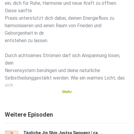
ein, dich für Ruhe, Harmonie und neue Kraft zu öffnen.
Diese sanfte
Praxis unterstützt dich dabei, deinen Energiefluss zu
harmonisieren und einen Raum von Frieden und
Geborgenheit in dir
entstehen zu lassen.
Durch achtsames Strömen darf sich Anspannung lösen,
dein
Nervensystem beruhigen und deine natürliche
Selbstheilunggestärkt werden. Wie ein warmes Licht, das
sich
Mehr
sanft in dir ausbreitet, können mehr Entspannung, Klarheit
und innere Ruhe entstehen. Eine wohltuende Begleitung,
um
Weitere Episoden
den Alltag loszulassen und deinen Schlaf zu
verbessern.
Tägliche Jin Shin Jyutsu Sequenz | ca. 30 Min | Folge 184