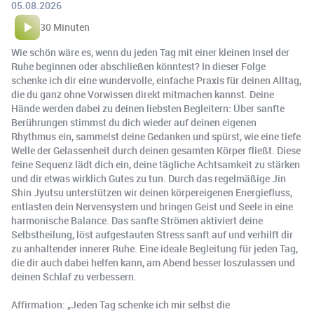
05.08.2026
30 Minuten
Wie schön wäre es, wenn du jeden Tag mit einer kleinen Insel der
Ruhe beginnen oder abschließen könntest? In dieser Folge
schenke ich dir eine wundervolle, einfache Praxis für deinen Alltag,
die du ganz ohne Vorwissen direkt mitmachen kannst. Deine
Hände werden dabei zu deinen liebsten Begleitern: Über sanfte
Berührungen stimmst du dich wieder auf deinen eigenen
Rhythmus ein, sammelst deine Gedanken und spürst, wie eine tiefe
Welle der Gelassenheit durch deinen gesamten Körper fließt. Diese
feine Sequenz lädt dich ein, deine tägliche Achtsamkeit zu stärken
und dir etwas wirklich Gutes zu tun. Durch das regelmäßige Jin
Shin Jyutsu unterstützen wir deinen körpereigenen Energiefluss,
entlasten dein Nervensystem und bringen Geist und Seele in eine
harmonische Balance. Das sanfte Strömen aktiviert deine
Selbstheilung, löst aufgestauten Stress sanft auf und verhilft dir
zu anhaltender innerer Ruhe. Eine ideale Begleitung für jeden Tag,
die dir auch dabei helfen kann, am Abend besser loszulassen und
deinen Schlaf zu verbessern.
Affirmation: „Jeden Tag schenke ich mir selbst die