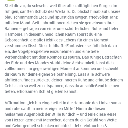
Stell dir vor, du schwebst weit über allen alltäglichen Sorgen im
ruhigen, sanften Schutz des Weltalls. Du blickst hinab auf unsere
blau schimmernde Erde und spürst den ewigen, friedvollen Tanz
mit dem Mond. Seit Jahrmillionen ziehen sie gemeinsam ihre
Bahnen – getragen von einer unerschütterlichen Ruhe und tiefer
Harmonie. In diesem unendlichen Raum spürst du eine
Geborgenheit, die alle Hektik des Lebens für einen Moment
verstummen lässt. Diese bildhafte Fantasiereise lädt dich dazu
ein, die Vogelperspektive einzunehmen und eine tiefe
Verbundenheit mit dem Kosmos zu spüren. Das ruhige Betrachten
der Erde und des Mondes stärkt deine Achtsamkeit, lässt dich
vollkommen im gegenwärtigen Moment ankommen und schenkt
dir Raum für deine eigene Selbstheilung. Lass alle Schwere
abfließen, finde zurück zu deiner inneren Ruhe und erlaube deinem
Geist, sich so weit zu entspannen, dass du anschließend in einen
tiefen, erholsamen Schlaf gleiten kannst.
Affirmation: „Ich bin eingebettet in die Harmonie des Universums
und ruhe sanft in meiner eigenen Mitte.“ Nimm dir diesen
heilsamen Augenblick der Stille für dich – und teile diese Reise
von Herzen gerne mit Menschen, denen du ein Gefühl von Weite
und Geborgenheit schenken möchtest. Jetzt eintauchen &