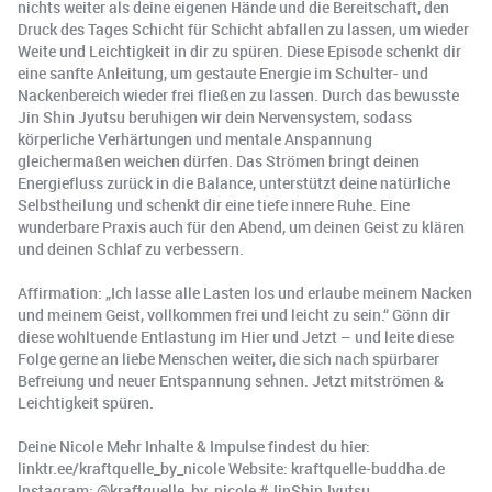
nichts weiter als deine eigenen Hände und die Bereitschaft, den
Druck des Tages Schicht für Schicht abfallen zu lassen, um wieder
Weite und Leichtigkeit in dir zu spüren. Diese Episode schenkt dir
eine sanfte Anleitung, um gestaute Energie im Schulter- und
Nackenbereich wieder frei fließen zu lassen. Durch das bewusste
Jin Shin Jyutsu beruhigen wir dein Nervensystem, sodass
körperliche Verhärtungen und mentale Anspannung
gleichermaßen weichen dürfen. Das Strömen bringt deinen
Energiefluss zurück in die Balance, unterstützt deine natürliche
Selbstheilung und schenkt dir eine tiefe innere Ruhe. Eine
wunderbare Praxis auch für den Abend, um deinen Geist zu klären
und deinen Schlaf zu verbessern.
Affirmation: „Ich lasse alle Lasten los und erlaube meinem Nacken
und meinem Geist, vollkommen frei und leicht zu sein.“ Gönn dir
diese wohltuende Entlastung im Hier und Jetzt – und leite diese
Folge gerne an liebe Menschen weiter, die sich nach spürbarer
Befreiung und neuer Entspannung sehnen. Jetzt mitströmen &
Leichtigkeit spüren.
Deine Nicole Mehr Inhalte & Impulse findest du hier:
linktr.ee/kraftquelle_by_nicole Website: kraftquelle-buddha.de
Instagram: @kraftquelle_by_nicole #JinShinJyutsu