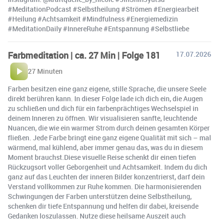
#MeditationPodcast #Selbstheilung #Strömen #Energiearbeit
#Heilung #Achtsamkeit #Mindfulness #Energiemedizin
#MeditationDaily #InnereRuhe #Entspannung #Selbstliebe
Farbmeditation | ca. 27 Min | Folge 181
17.07.2026
27 Minuten
Farben besitzen eine ganz eigene, stille Sprache, die unsere Seele
direkt berühren kann. In dieser Folge lade ich dich ein, die Augen
zu schließen und dich für ein farbenprächtiges Wechselspiel in
deinem Inneren zu öffnen. Wir visualisieren sanfte, leuchtende
Nuancen, die wie ein warmer Strom durch deinen gesamten Körper
fließen. Jede Farbe bringt eine ganz eigene Qualität mit sich – mal
wärmend, mal kühlend, aber immer genau das, was du in diesem
Moment brauchst.Diese visuelle Reise schenkt dir einen tiefen
Rückzugsort voller Geborgenheit und Achtsamkeit. Indem du dich
ganz auf das Leuchten der inneren Bilder konzentrierst, darf dein
Verstand vollkommen zur Ruhe kommen. Die harmonisierenden
Schwingungen der Farben unterstützen deine Selbstheilung,
schenken dir tiefe Entspannung und helfen dir dabei, kreisende
Gedanken loszulassen. Nutze diese heilsame Auszeit auch