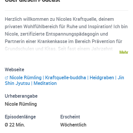
Herzlich willkommen zu Nicoles Kraftquelle, deinem
privaten Wohlfühlbereich für Ruhe und Inspiration! Ich bin
Nicole, zertifizierte Entspannungspädagogin und
Partnerin einer Krankenkasse im Bereich Prävention für
Grundschulen und Kitas. Seit fast einem Jahrzehnt
Mehr
praktiziere ich Meditation und die wundervolle
Harmonisierungskunst Jin Shin Jyutsu in meiner eigenen
Webseite
Praxis. In diesem Podcast teilen wir gemeinsam Momente
Nicole Rümling | Kraftquelle-buddha | Heidgraben | Jin
der inneren Ruhe, Inspiration und des Wohlbefindens.
Shin Jyutsu | Meditation
Lass uns zusammen entspannen, durchatmen und zu uns
selbst finden – sowohl in kurzen Atemsequenzen als auch
Urheberangabe
in Meditationen und Traumreisen für alle Altersgruppen.
Nicole Rümling
Ich freue mich darauf, dich auf dieser Reise zu begleiten.
Gemeinsam finden wir Entspannung, Gelassenheit und
Episodenlänge
Erscheint
innere Stille. Liebe Grüße, Eure Nicole
Ø 22 Min.
Wöchentlich