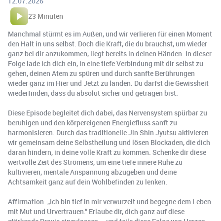
12.07.2026
23 Minuten
Manchmal stürmt es im Außen, und wir verlieren für einen Moment
den Halt in uns selbst. Doch die Kraft, die du brauchst, um wieder
ganz bei dir anzukommen, liegt bereits in deinen Händen. In dieser
Folge lade ich dich ein, in eine tiefe Verbindung mit dir selbst zu
gehen, deinen Atem zu spüren und durch sanfte Berührungen
wieder ganz im Hier und Jetzt zu landen. Du darfst die Gewissheit
wiederfinden, dass du absolut sicher und getragen bist.
Diese Episode begleitet dich dabei, das Nervensystem spürbar zu
beruhigen und den körpereigenen Energiefluss sanft zu
harmonisieren. Durch das traditionelle Jin Shin Jyutsu aktivieren
wir gemeinsam deine Selbstheilung und lösen Blockaden, die dich
daran hindern, in deine volle Kraft zu kommen. Schenke dir diese
wertvolle Zeit des Strömens, um eine tiefe innere Ruhe zu
kultivieren, mentale Anspannung abzugeben und deine
Achtsamkeit ganz auf dein Wohlbefinden zu lenken.
Affirmation: „Ich bin tief in mir verwurzelt und begegne dem Leben
mit Mut und Urvertrauen.“ Erlaube dir, dich ganz auf diese