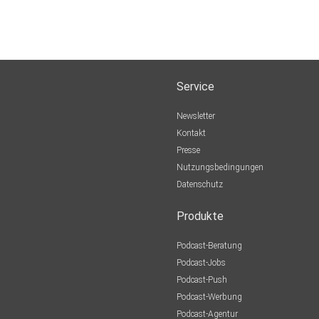
Service
Newsletter
Kontakt
Presse
Nutzungsbedingungen
Datenschutz
Produkte
Podcast-Beratung
Podcast-Jobs
Podcast-Push
Podcast-Werbung
Podcast-Agentur