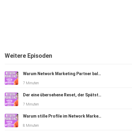
Weitere Episoden
Warum Network Marketing Partner bald wie eine Suchmaschine denken müssen
7 Minuten
Der eine übersehene Reset, der Spätstarter sichtbar macht – ohne alte Reichweite im Network Marketing
7 Minuten
Warum stille Profile im Network Marketing trotzdem Anfragen bekommen – und was wirklich dahintersteckt
8 Minuten