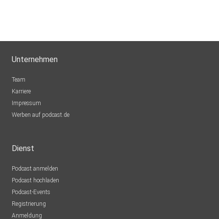
Unternehmen
Team
Karriere
Impressum
Werben auf podcast.de
Dienst
Podcast anmelden
Podcast hochladen
Podcast-Events
Registrierung
Anmeldung