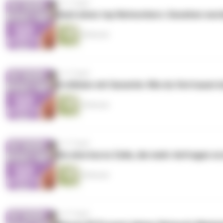
vor 3 Tagen
Hack eines top Networkers: Gesehen wer
8 Minuten
vor 4 Tagen
Erstlinien mit Garantie: Wie du Vertrauen
9 Minuten
vor 5 Tagen
Die eine kurze Zeile, die mehr Anfragen e
8 Minuten
vor 6 Tagen