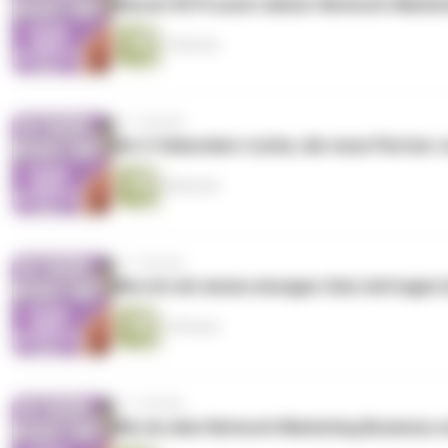
Warum 90 Prozent deiner Network-Market
7 Minuten
vor 1 Woche
Die 3-Sekunden-Lücke, die neue Partner z
8 Minuten
vor 1 Woche
Wie ich mit einem einzigen Satz Anfragen 
7 Minuten
vor 1 Woche
Wie du dein Network Marketing Business e