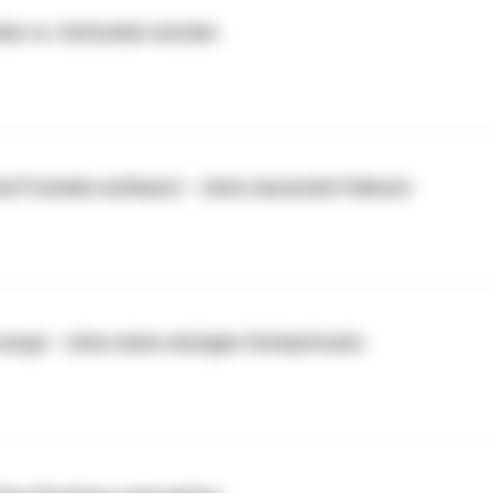
den vs. Gefunden werden
 bei Fremden aufbaust – ohne tausende Follower
rzeugt – ohne einen einzigen Verkaufssatz