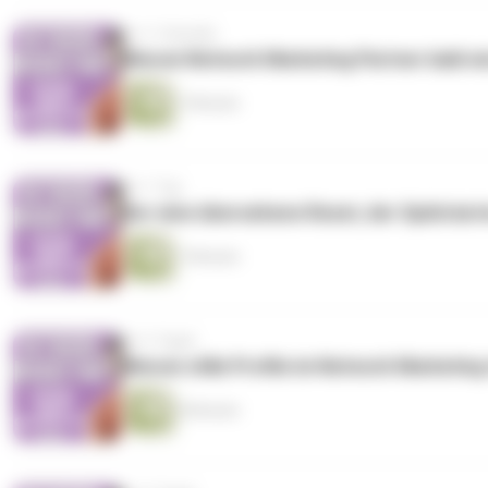
vor 11 Stunden
Warum Network Marketing Partner bald w
7 Minuten
vor 1 Tag
Der eine übersehene Reset, der Spätstart
7 Minuten
vor 2 Tagen
Warum stille Profile im Network Marketin
8 Minuten