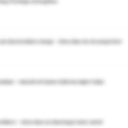
ing-Postings untergehen
um Anschreiben zwingt – ohne dass du sie ansprichst
bekam – obwohl ich keine Zeile korrigiert habe
rklärst – ohne dass es überhaupt einer merkt