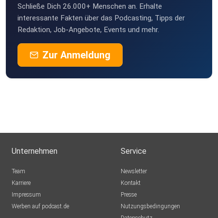
lösen. Das Leben ist unvorhersehbar, und genaudas macht
Schließe Dich 26.000+ Menschen an. Erhalte
es so
interessante Fakten über das Podcasting, Tipps der
Redaktion, Job-Angebote, Events und mehr.
reich und voller Möglichkeiten.
Zur Anmeldung
Goethes Zauberlehrling und die Lektionen des Lebens
Erinnerst du dich an Goethes Zauberlehrling? Der armeKerl,
Unternehmen
Service
der
die Geister rief und sie nicht mehr loswurde? Hier kommt
Team
Newsletter
der
Karriere
Kontakt
Clou: Esgibt keinen Zauberspruch, der alles regelt. Wenn
Impressum
Presse
Wunder
Werben auf podcast.de
Nutzungsbedingungen
geschehen, passierensie oft, weil sie nicht berechnet