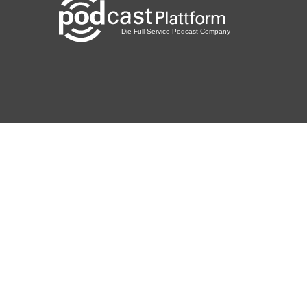
Das große Finale: Die Kunst des Vertrauens
Und jetzt? Jetzt ist es an der Zeit, deinen Verstand
malkurz zur
Seite zu schieben. Vertraue darauf, dass du durch das
Lehren
lernst.Fehler sind nur Schritte auf dem Weg. Sie sind nicht
dein
Feind, sondern deineLehrer. Das Leben nimmt seinen Lauf,
und oft
endet es mit Überraschungen, diewir nie erwartet hätten –
wie