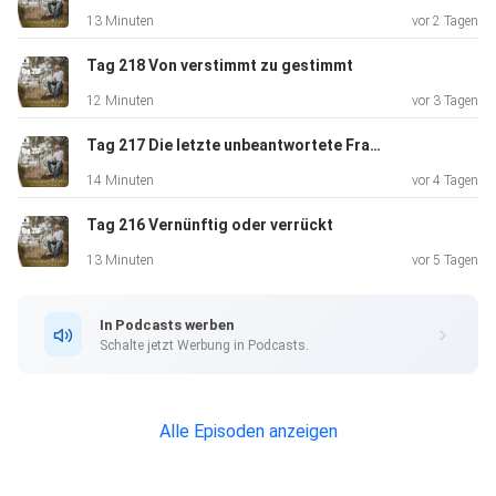
13 Minuten
vor 2 Tagen
Tag 218 Von verstimmt zu gestimmt
Warum dein Verstand dich manchmal in die Irre führt
12 Minuten
vor 3 Tagen
Tag 217 Die letzte unbeantwortete Frage.
Unser Verstand ist ein mächtiges Werkzeug, keine Frage.Er
14 Minuten
vor 4 Tagen
analysiert, plant und versucht, die Kontrolle zu behalten.
Tag 216 Vernünftig oder verrückt
Aber
mal ehrlich,wie oft hat dich dein Verstand schon in die Irre
13 Minuten
vor 5 Tagen
geführt? Wie oft hast dugedacht, du hättest alles im Griff,
nur
In Podcasts werben
um dann festzustellen, dass das Lebenganz andere Pläne
Schalte jetzt Werbung in Podcasts.
für dich
hat? Der Verstand ist wie ein Computer, der
ständigversucht,
Alle Episoden anzeigen
alles zu berechnen und zu prognostizieren. Aber das
Leben? Das