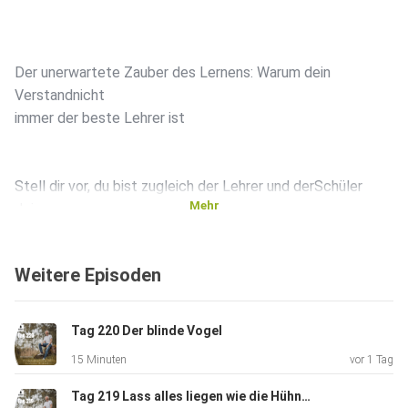
Der unerwartete Zauber des Lernens: Warum dein
Verstandnicht
immer der beste Lehrer ist
Stell dir vor, du bist zugleich der Lehrer und derSchüler
Mehr
deines
eigenen Lebens. Du lehrst die Welt durch deine Handlungen
undEmpfindungen und lernst durch das, was dir widerfährt.
Weitere Episoden
Klingt
verrückt? Ist esauch ein bisschen. Denn wir befinden uns in
einem
Tag 220 Der blinde Vogel
ständigen Zyklus desErschaffens und des Erlebens.
15 Minuten
vor 1 Tag
Tag 219 Lass alles liegen wie die Hühner den Dreck