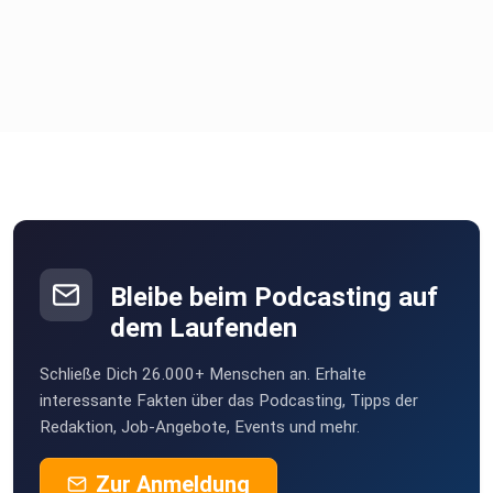
Bleibe beim Podcasting auf
dem Laufenden
Schließe Dich 26.000+ Menschen an. Erhalte
interessante Fakten über das Podcasting, Tipps der
Redaktion, Job-Angebote, Events und mehr.
Zur Anmeldung