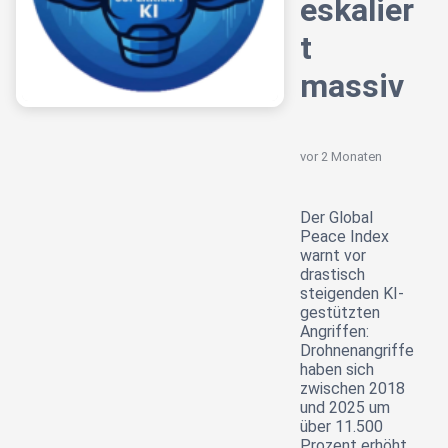
eskalier
t
massiv
vor 2 Monaten
Der Global
Peace Index
warnt vor
drastisch
steigenden KI-
gestützten
Angriffen:
Drohnenangriffe
haben sich
zwischen 2018
und 2025 um
über 11.500
Prozent erhöht.