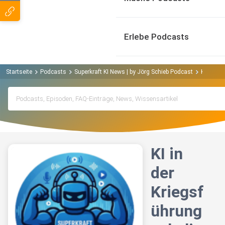
Erlebe Podcasts
Startseite
Podcasts
Superkraft KI News | by Jörg Schieb Podcast
KI in de
KI in
der
Kriegsf
ührung