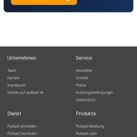
Unternehmen
Service
Team
Newsletter
Karriere
Kontakt
Impressum
Presse
Werben auf podcast.de
Nutzungsbedingungen
Datenschutz
Dienst
Produkte
Podcast anmelden
Podcast-Beratung
Podcast hochladen
Podcast-Jobs