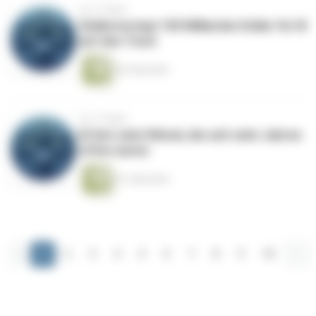
vor 4 Tagen
Südkorea legt 100 Milliarden Dollar für KI
auf den Tisch
56 Sekunden
vor 4 Tagen
KI löst zehn Rätsel, die seit zehn Jahren
offen waren
61 Sekunden
‹
1
2
3
4
5
6
7
8
9
10
...