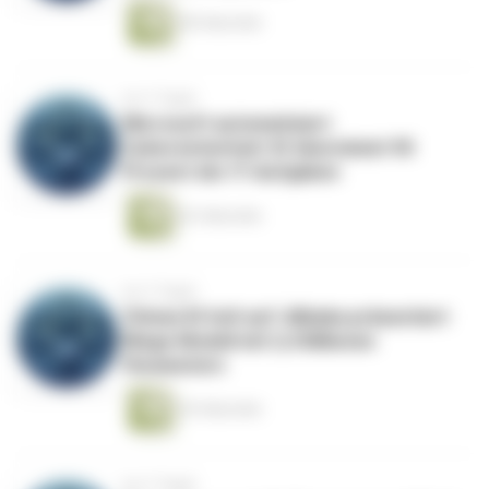
58 Sekunden
vor 3 Tagen
Microsoft automatisiert
Cybersicherheit: KI übernimmt 90
Prozent der IT-Aufgaben
62 Sekunden
vor 3 Tagen
Chinas KI holt auf: Alibaba präsentiert
Mega-Modell mit 2,4 Billionen
Parametern
54 Sekunden
vor 3 Tagen