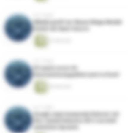
vor 2 Tagen
Alibaba greift an: Neues Mega-Modell
kommt als Open Source
53 Sekunden
vor 2 Tagen
EU macht ernst: KI-
Kennzeichnungspflicht jetzt in Kraft
58 Sekunden
vor 3 Tagen
Google zeigt humanoide Roboter mit
Hirn: Gemini Robotics ER 2 versteht
natürliche Sprache