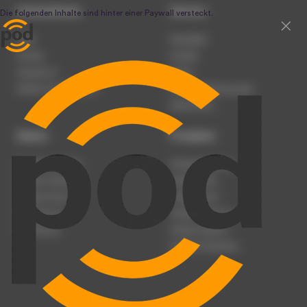
Unternehmen
Service
Team
Newsletter
Karriere
Kontakt
Impressum
Presse
Werben auf podcast.de
Nutzungsbedingungen
Datenschutz
Dienst
Produkte
Podcast anmelden
Podcast-Beratung
Podcast hochladen
Podcast-Jobs
Podcast-Events
Podcast-Push
Registrierung
Podcast-Werbung
Anmeldung
Podcast-Agentur
Podcast-Produktion