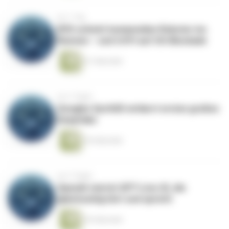
vor 1 Tag
BYD schickt humanoiden Roboter ins
Rennen – und trifft auf US-Blockade
61 Sekunden
vor 2 Tagen
Googles SynthID entlarvt erstes großes
Deepfake
54 Sekunden
vor 2 Tagen
OpenAI startet GPT-Live: KI, die
gleichzeitig hört und spricht
54 Sekunden