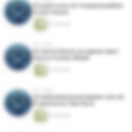
EU macht ernst: KI-Transparenzpflicht
ist jetzt Gesetz
52 Sekunden
vor 4 Tagen
EU startet Rennen um eigenes Open-
Source-Frontier-Modell
62 Sekunden
vor 4 Tagen
US-Außenministerium blamiert sich mit
KI-generierter Fake-Karte
56 Sekunden