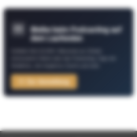
Bleibe beim Podcasting auf
dem Laufenden
Schließe Dich 26.000+ Menschen an. Erhalte
interessante Fakten über das Podcasting, Tipps der
Redaktion, Job-Angebote, Events und mehr.
Zur Anmeldung