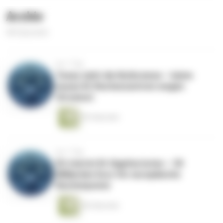
Archiv
463 Episoden
vor 1 Tag
Texas zieht die Notbremse – keine
neuen KI-Rechenzentren wegen
Stromnot
59 Sekunden
vor 1 Tag
EU startet KI-Gigafactories – 30
Milliarden Euro für europäische
Rechenpower
58 Sekunden