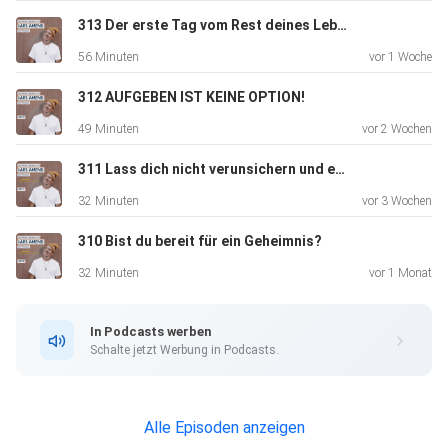
313 Der erste Tag vom Rest deines Lebens
Mein Partner Quantum Upgrade:
56 Minuten
vor 1 Woche
https://quantumupgrade.io/lars
312 AUFGEBEN IST KEINE OPTION!
49 Minuten
vor 2 Wochen
Dein Code: LARS
311 Lass dich nicht verunsichern und erzähle mehr von dir
32 Minuten
vor 3 Wochen
Dieser Code beinhaltet 15 Tage kostenfreies Testen des
310 Bist du bereit für ein Geheimnis?
„Quantum
Upgrade for you“ plus das „All in one Frequenzpaket“ mit
32 Minuten
vor 1 Monat
über 30
Frequenzen zum Ausprobieren.
In Podcasts werben
Schalte jetzt Werbung in Podcasts.
Folge Quantum Upgrade auf Instagram
Alle Episoden anzeigen