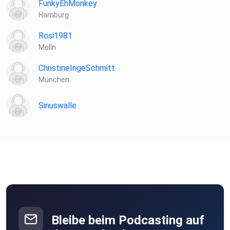
FunkyEhMonkey
Hamburg
Rosi1981
Website: https://lars-amend.de/
Molln
ChristineIngeSchmitt
Lars auf Instagram: www.instagram.com/larsamend/
München
Sinuswalle
Bleibe beim Podcasting auf