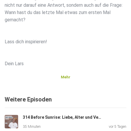
nicht nur darauf eine Antwort, sondern auch auf die Frage:
Wann hast du das letzte Mal etwas zum ersten Mal
gemacht?
Lass dich inspirieren!
Dein Lars
Mehr
09. - 16.10.2026: COMING HOME Retreat - EINE WOCHE
MIT
Weitere Episoden
LARS AMEND AUF KRETA
314 Before Sunrise: Liebe, Alter und Vergänglichkeit
Alle Infos zum Retreat: https://lars-amend.de/events
35 Minuten
vor 5 Tagen