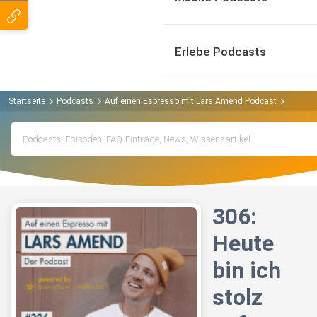
Erlebe Podcasts
Startseite
Podcasts
Auf einen Espresso mit Lars Amend Podcast
306: He
306:
Heute
bin ich
stolz