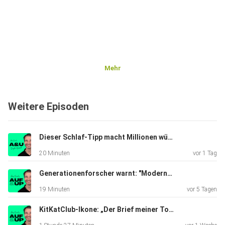
Mehr
Weitere Episoden
Dieser Schlaf-Tipp macht Millionen wütend - aber er verändert ALLES! | A&U #160
20 Minuten
vor 1 Tag
Generationenforscher warnt: "Moderne Eltern machen diesen Fehler, ohne es zu merken!" | Clip #108
19 Minuten
vor 5 Tagen
KitKatClub-Ikone: „Der Brief meiner Tochter verhinderte, dass ich mich umbringe.“ | A&U #159