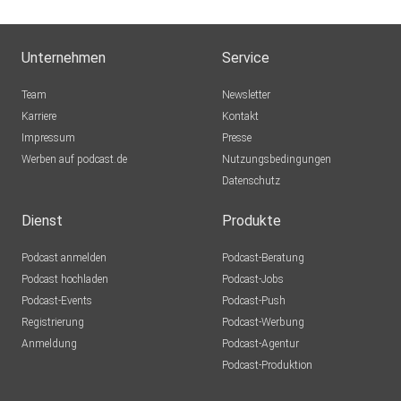
Unternehmen
Service
Team
Newsletter
Karriere
Kontakt
Impressum
Presse
Werben auf podcast.de
Nutzungsbedingungen
Datenschutz
Dienst
Produkte
Podcast anmelden
Podcast-Beratung
Podcast hochladen
Podcast-Jobs
Podcast-Events
Podcast-Push
Registrierung
Podcast-Werbung
Anmeldung
Podcast-Agentur
Podcast-Produktion