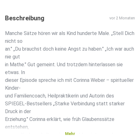
Beschreibung
vor 2 Monaten
Manche Sätze hören wir als Kind hunderte Male. „Stell Dich
nicht so
an." „Du brauchst doch keine Angst zu haben." „Ich war auch
nie gut
in Mathe." Gut gemeint. Und trotzdem hinterlassen sie
etwas. In
dieser Episode spreche ich mit Corinna Weber – spiritueller
Kinder-
und Familiencoach, Heilpraktikerin und Autorin des
SPIEGEL-Bestsellers „Starke Verbindung statt starker
Druck in der
Erziehung." Corinna erklärt, wie früh Glaubenssätze
entstehen,
Mehr
warum Kinderverhalten nie ein Problem ist – sondern immer