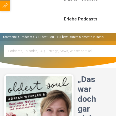
Erlebe Podcasts
Startseite
Podcasts
Oldest Soul - Für bewusstere Momente in schnelllebige
„Das
war
doch
gar