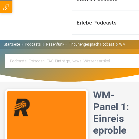
Erlebe Podcasts
Startseite
Podcasts
Rasenfunk – Tribünengespräch Podcast
WM-Panel 1:
WM-
Panel 1:
Einreis
eproble