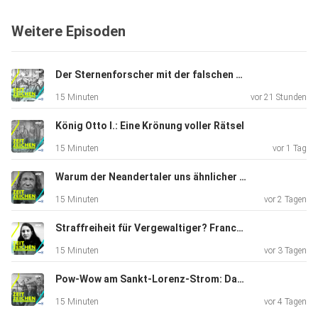
Weitere Episoden
Der Sternenforscher mit der falschen Nase: Tycho Brahe
15 Minuten
vor 21 Stunden
König Otto I.: Eine Krönung voller Rätsel
15 Minuten
vor 1 Tag
Warum der Neandertaler uns ähnlicher ist, als wir denken
15 Minuten
vor 2 Tagen
Straffreiheit für Vergewaltiger? Franca Violas mutiges Nein
15 Minuten
vor 3 Tagen
Pow-Wow am Sankt-Lorenz-Strom: Das Ende der Biberkriege
15 Minuten
vor 4 Tagen