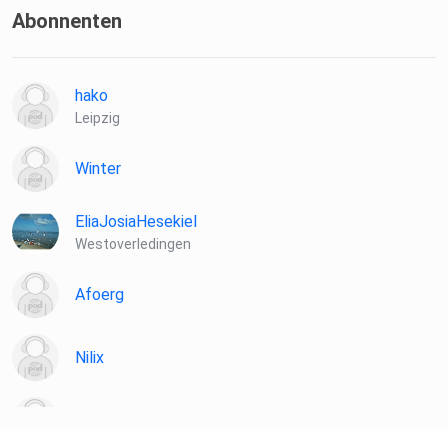
Abonnenten
hako
Leipzig
Winter
EliaJosiaHesekiel
Westoverledingen
Afoerg
Nilix
SIYA