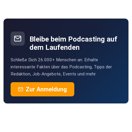
schabs
Loosdorf
MichaelLutz
Münster-Sarmsheim
Bleibe beim Podcasting auf
dem Laufenden
Kathrin1506
Schließe Dich 26.000+ Menschen an. Erhalte
Majestix
interessante Fakten über das Podcasting, Tipps der
Redaktion, Job-Angebote, Events und mehr.
kolmatux
Zur Anmeldung
Dortmund-Wickede
michiB
Kerpen
Suzanah
Hamburg