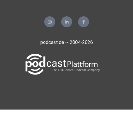
delcastello
Oberhausen
tjfunk3
podcast.de ~ 2004-2026
lexus
Muppi
Mariannemax
Düsseldorf
Kague
Höchstadt
Infokiste
München