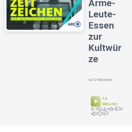
Arme-
Leute-
Essen
zur
Kultwür
ze
vor 2 Monaten
14
Minuten
3
6
0
0
0
0