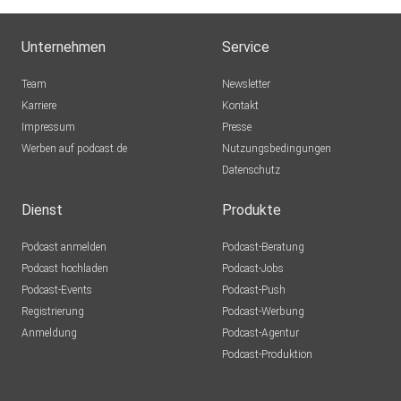
PelleLagos
Unternehmen
Service
Sascha41180
Team
Newsletter
Stolberg (Rheinland)
Karriere
Kontakt
Impressum
Buddel003
Presse
Werben auf podcast.de
Dortmund
Nutzungsbedingungen
Datenschutz
truecrimefreund
Döbeln
Dienst
Produkte
mitArgusaugen
Podcast anmelden
Podcast-Beratung
Rudersberg
Podcast hochladen
Podcast-Jobs
Podcast-Events
Podcast-Push
schomi61
Registrierung
Podcast-Werbung
Papenburg
Anmeldung
Podcast-Agentur
BriPa
Podcast-Produktion
München