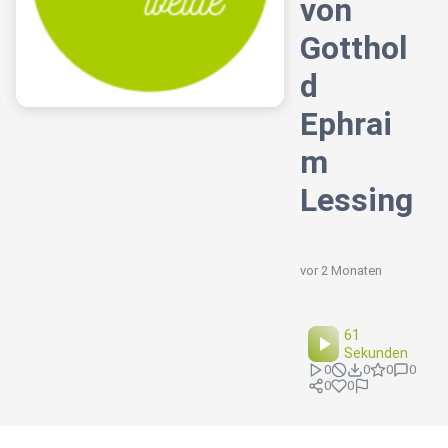
von
Gotthol
d
Ephrai
m
Lessing
vor 2 Monaten
61
Sekunden
0
0
0
0
0
0