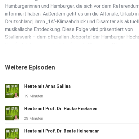
Hamburgerinnen und Hamburger, die sich vor dem Referendum
informiert haben. Außerdem geht es um die Altonale, Urlaub in
Deutschland, ihren „1A“-Klimaabdruck und Disarstar als aktuel
musikalische Entdeckung. Diese Folge wird präsentiert von
Stellenwerk – dem offiziellen Jobportal der Hamburger Hoch
Hier findet ihr passende Jobs für jede Phase des Studiums –
Minijobs über Praktika bis hin zu Werkstudentenstellen. Mehr 
unter: www.stellenwerk.de/hamburg.
Weitere Episoden
Heute mit Anna Gallina
19 Minuten
Heute mit Prof. Dr. Hauke Heekeren
28 Minuten
Heute mit Prof. Dr. Beate Heinemann