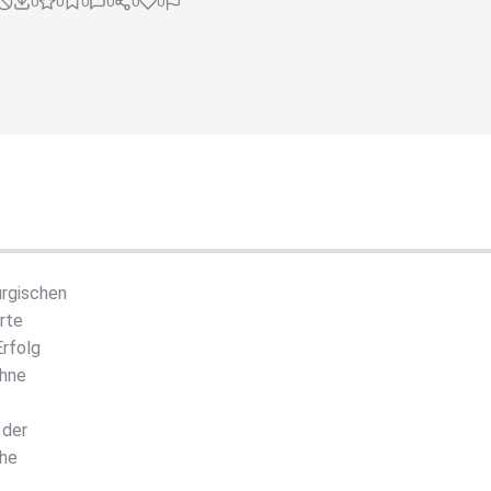
0
0
0
0
0
0
urgischen
rte
Erfolg
ohne
 der
che