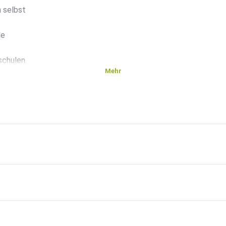
 selbst
le
schulen.
Mehr
 von
Infos