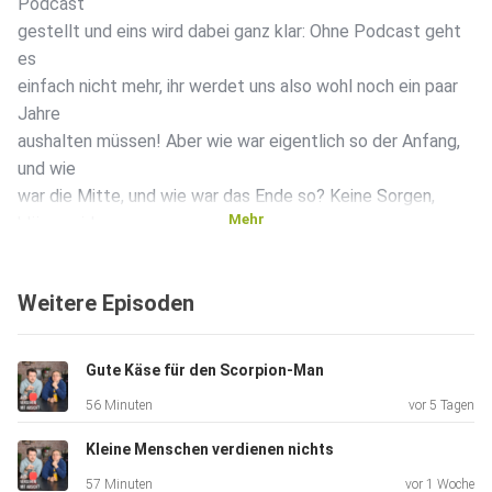
Podcast
gestellt und eins wird dabei ganz klar: Ohne Podcast geht
es
einfach nicht mehr, ihr werdet uns also wohl noch ein paar
Jahre
aushalten müssen! Aber wie war eigentlich so der Anfang,
und wie
war die Mitte, und wie war das Ende so? Keine Sorgen,
Mehr
klären wir!
Wir reden außerdem darüber, ob uns der Podcast manchmal
nervt, ob
Weitere Episoden
wir Dinge bereuen, was uns besonders gefallen hat und ob
es auch
mal ein Ende geben wird, also eine Folge für echte Fans!
Gute Käse für den Scorpion-Man
PS an
56 Minuten
vor 5 Tagen
Alex: Hab dich lieb :)
Kleine Menschen verdienen nichts
57 Minuten
vor 1 Woche