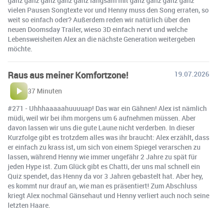
ganz ganz ganz ganz ganz langsam mit ganz ganz ganz ganz
vielen Pausen Songtexte vor und Henny muss den Song erraten, so
weit so einfach oder? Außerdem reden wir natürlich über den
neuen Doomsday Trailer, wieso 3D einfach nervt und welche
Lebensweisheiten Alex an die nächste Generation weitergeben
möchte.
Raus aus meiner Komfortzone!
19.07.2026
37 Minuten
#271 - Uhhhaaaaahuuuuap! Das war ein Gähnen! Alex ist nämlich
müdi, weil wir bei ihm morgens um 6 aufnehmen müssen. Aber
davon lassen wir uns die gute Laune nicht verderben. In dieser
Kurzfolge gibt es trotzdem alles was ihr braucht: Alex erzählt, dass
er einfach zu krass ist, um sich von einem Spiegel verarschen zu
lassen, während Henny wie immer ungefähr 2 Jahre zu spät für
jeden Hype ist. Zum Glück gibt es Chatti, der uns mal schnell ein
Quiz spendet, das Henny da vor 3 Jahren gebastelt hat. Aber hey,
es kommt nur drauf an, wie man es präsentiert! Zum Abschluss
kriegt Alex nochmal Gänsehaut und Henny verliert auch noch seine
letzten Haare.