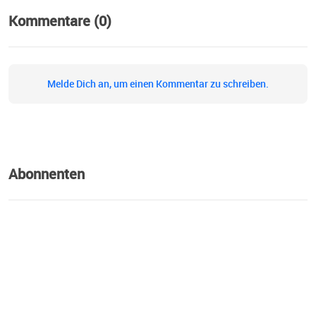
professionelle Feeling: Kontakt@hennyundalex.de Alle
Kommentare (0)
weiteren Infos auf unserer Website
www.ausversehenmitabsicht.de
Melde Dich an, um einen Kommentar zu schreiben.
Abonnenten