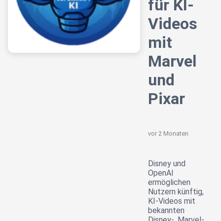
für KI-
Videos
mit
Marvel
und
Pixar
vor 2 Monaten
Disney und
OpenAI
ermöglichen
Nutzern künftig,
KI-Videos mit
bekannten
Disney-, Marvel-