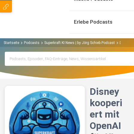
Erlebe Podcasts
Startseite
Podcasts
Superkraft KI News | by Jörg Schieb Podcast
Disney k
Disney
kooperi
ert mit
OpenAI